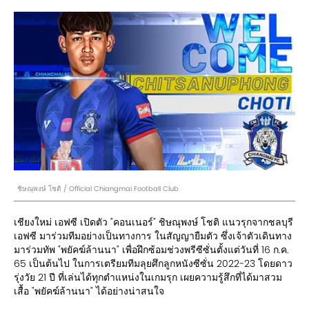
ชิษณุพงษ์ โชติ / Official Chiangmai Football Club
เชียงใหม่ เอฟซี เปิดตัว "คอนเนอร์" ชิษณุพงษ์ โชติ แนวรุกจากชลบุรี
เอฟซี มาร่วมทีมอย่างเป็นทางการ ในสัญญายืมตัว ซึ่งเจ้าตัวเดินทาง
มาร่วมทัพ "พยัคฆ์ล้านนา" เพื่อฝึกซ้อมช่วงพรีซีซั่นตั้งแต่วันที่ 16 ก.ค.
65 เป็นต้นไป ในการเตรียมทีมลุยศึกลูกหนังซีซั่น 2022-23 โดยดาว
รุ่งวัย 21 ปี ที่เล่นได้ทุกตำแหน่งในเกมรุก เผยความรู้สึกที่ได้มาสวม
เสื้อ "พยัคฆ์ล้านนา" ได้อย่างน่าสนใจ⁣