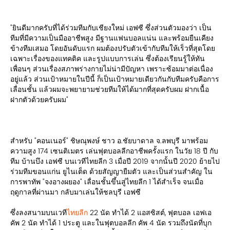
"ยินดีมากครับที่ได้ร่วมทีมกับเชียงใหม่ เอฟซี ซึ่งส่วนตัวมองว่า เป็น
ทีมที่มีความเป็นมืออาชีพสูง มีฐานแฟนบอลแน่น และพร้อมยืนเคียง
ข้างทีมเสมอ โดยอันดับแรก ผมต้องปรับตัวเข้ากับทีมให้เร็วที่สุดโดย
เฉพาะเรื่องของแทคติค และรูปแบบการเล่น ซึ่งต้องเรียนรู้ให้ทัน
เพื่อนๆ ส่วนเรื่องสภาพร่างกายไม่น่ามีปัญหา เพราะซ้อมมาต่อเนื่อง
อยู่แล้ว ส่วนเป้าหมายในปีนี้ ก็เป็นเป้าหมายเดียวกันกับทีมครับคือการ
เลื่อนชั้น แล้วผมจะพยายามช่วยทีมให้ได้มากที่สุดครับผม ฝากเนื้อ
ฝากตัวด้วยครับผม"⁣
สำหรับ "คอนเนอร์" ชิษณุพงษ์ ชาว อ.ชัยบาดาล จ.ลพบุรี มาพร้อม
ความสูง 174 เซนติเมตร เล่นฟุตบอลลีกอาชีพครั้งแรก ในวัย 18 ปี กับ
ทีม บ้านบึง เอฟซี บนเวทีไทยลีก 3 เมื่อปี 2019 จากนั้นปี 2020 ย้ายไป
ร่วมทีมขอนแก่น ยูไนเต็ด ด้วยสัญญายืมตัว และเป็นส่วนสำคัญ ใน
การพาทัพ "จงอางผยอง" เลื่อนชั้นขึ้นสู่ไทยลีก 1 ได้สำเร็จ จนเมื่อ
ฤดูกาลที่ผ่านมา กลับมาเล่นให้ชลบุรี เอฟซี
ซึ่งลงสนามบนเวที
ไทยลีก
22 นัด ทำได้ 2 แอสซิสต์, ฟุตบอล เอฟเอ
คัพ 2 นัด ทำได้ 1 ประตู และในฟุตบอลลีก คัพ 4 นัด รวมถึงนัดที่บุก