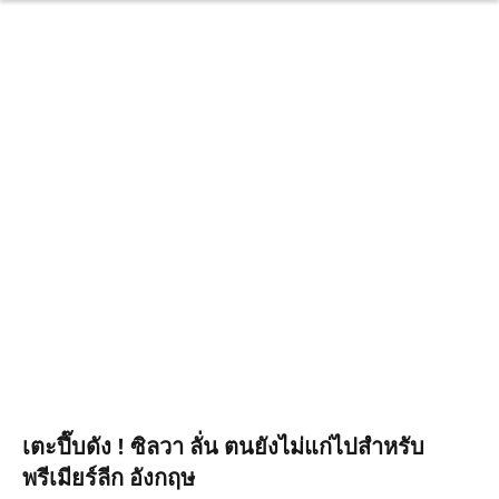
เตะปี๊บดัง ! ซิลวา ลั่น ตนยังไม่แก่ไปสำหรับ
พรีเมียร์ลีก อังกฤษ