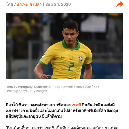
โดย
กนกเทพ คำปลิว
| Sep 24, 2020
Brazil v Paraguay: Quarterfinal - Copa America Brazil 2019 / Kaz
Photography/Getty Images
ติอาโก้ ซิลวา กองหลังชาวบราซิลของ
เชลซี
ยืนยันว่าตัวเองยังมี
สภาพร่างกายฟิตปั๋งและไม่แก่เกินไปสำหรับเวที พรีเมียร์ลีก อังกฤษ
แม้ปัจจุบันจะอายุ 36 ปีแล้วก็ตาม
"ถึงแม้คนอื่นจะบอกว่า เชลซี เป็นทีมของเด็กหนุ่มอายุน้อย ๆ แต่ผม