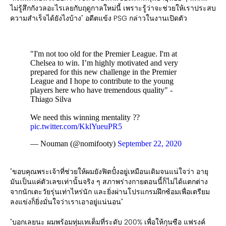
ไม่รู้สึกกังวลอะไรเลยกับฤดูกาลใหม่นี้ เพราะรู้ว่าจะช่วยให้เราประสบ
ความสำเร็จได้ยังไงบ้าง" อดีตแข้ง PSG กล่าวในงานเปิดตัว
"I'm not too old for the Premier League. I'm at
Chelsea to win. I’m highly motivated and very
prepared for this new challenge in the Premier
League and I hope to contribute to the young
players here who have tremendous quality" -
Thiago Silva
We need this winning mentality ??
pic.twitter.com/KklYueuPR5
— Nouman (@nomifooty)
September 22, 2020
"ขอบคุณพระเจ้าที่ช่วยให้ผมยังฟิตปั๋งอยู่เหมือนเดิมจนแน่ใจว่า อายุ
มันเป็นแค่ตัวเลขเท่านั้นจริง ๆ สภาพร่างกายตอนนี้ก็ไม่ได้แตกต่าง
จากนักเตะวัยรุ่นเท่าไหร่นัก และยิ่งผ่านโปรแกรมฝึกซ้อมเพื่อเตรียม
ลงแข่งก็ยิ่งมั่นใจว่าเราเอาอยู่แน่นอน"
"บอกเลยนะ ผมพร้อมทุ่มเทเต็มที่ระดับ 200% เพื่อให้กุนซือ แฟรงค์