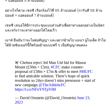
+ แอดออนส์ 5 ล้านปอนด์)
อย่างไรก็ตาม เชลซี เรียกร้องไว้ที่ 65 ล้านปอนด์ (การันตี 58 ล้าน
ปอนด์ + แอดออนส์ 7 ล้านปอนด์)
เชลซี เสนอให้มีการประชุมแบบส่วนตัวเพื่อหาทางออกอย่างเป็นมิตร
และหวังว่าจะหาทางออกได้โดยเร็ว
เมาท์ ยืนยันว่าจะไม่ต่อสัญญา และอยากย้ายไป แมนฯ ยูไนเต็ด ถ้าไม่
ได้ย้ายซัมเมอร์นี้ก็พร้อมย้ายแบบฟรี ๆ เมื่อสัญญาหมดลง
🚨 Chelsea reject 3rd Man Utd bid for Mason
Mount (£50m + £5m).
#CFC
make counter-
proposal of £58m + £7m & offer to meet
#MUFC
to find amicable solution. There’s hope of quick
resolution so 24yo doesn’t miss preseason + start of
new campaign
@TheAthleticFC
https://t.co/NFnY9TpViM
— David Ornstein (@David_Ornstein)
June 23,
2023