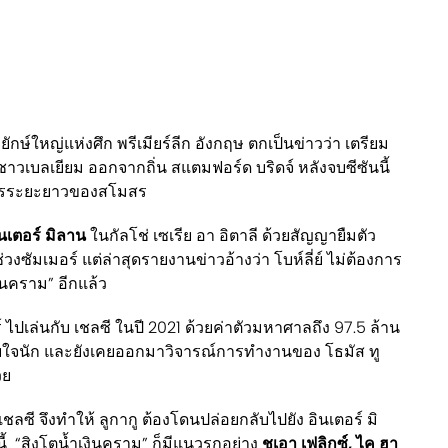
ยักษ์ใหญ่แห่งศึก พรีเมียร์ลีก อังกฤษ ตกเป็นข่าวว่า เตรียม
าวเบลเยียม ออกจากถิ่น สแตมฟอร์ด บริดจ์ หลังจบซีซันนี้
นการระยะยาวของสโมสร
ินเตอร์ มิลาน
ในกัลโช่ เซเรีย อา อิตาลี ด้วยสัญญายืมตัว
ซัมเมอร์ แต่ล่าสุดรายงานข่าวอ้างว่า โบห์ลี่ย์ ไม่ต้องการ
ินคราม” อีกแล้ว
ร์ ไปเล่นกับ เชลซี ในปี 2021 ด้วยค่าตัวมหาศาลถึง 97.5 ล้าน
บใจนัก และยังเคยออกมาวิจารณ์การทำงานของ โธมัส ทู
วย
ชลซี จึงทำให้ ลูกากู ต้องโดนปล่อยกลับไปยัง อินเตอร์ มิ
้ “สิงโตน้ำเงินคราม” ก็มีแนวรุกอย่าง
ชูเอา เฟลิกซ์, ไค ฮา