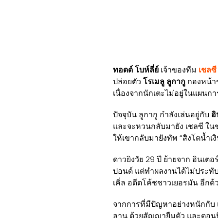
ทอดด์ โบห์ลี่ย์
เจ้าของทีม
เชลซี
ปล่อยตัว
โรเมลู ลูกากู
กองหน้าช
เนื่องจากนักเตะไม่อยู่ในแผ
ปัจจุบัน ลูกากู กำลังเล่นอยู่กับ
อ
และจะหวนกลับมายัง เชลซี ในช่วง
ให้เขากลับมายังทัพ “สิงโตน้ำเง
ดาวยิงวัย 29 ปี ย้ายจาก อินเตอ
ปอนด์ แต่ทำผลงานได้ไม่ประทั
เคิ่ล อดีตโค้ชชาวเยอรมัน อีกด้
จากการที่มีปัญหาอย่างหนักกับ เ
ลาน ด้วยสัญญายืมตัว และตอนนี