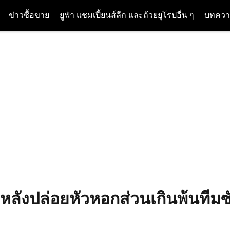
ข่าวซื้อขาย
ยูฟ่า แชมเปี้ยนส์ลีก และถ้วยยุโรปอื่น ๆ
บทควา
หลังปล่อยหัวหอกส่วนเกินพ้นทีมซั