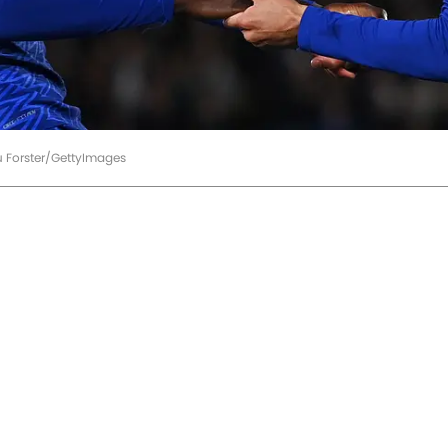
u Forster/GettyImages