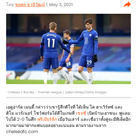
โดย
ชยพล ธานีวัฒน์
| May 3, 2021
Chelsea v Burnley - Premier League / Julian Finney/Getty Images
เอดูอาร์ด เมนดี้ กล่าวว่าเขารู้สึกดีใจที่ ได้เห็น ไค ฮาเวิร์ทซ์ และ
ติโม แวร์เนอร์ โชว์ฟอร์มได้ดีในเกมที่
เชลซี
เปิดบ้านเอาชนะ ฟูแลม
ไปได้ 2-0 ในศึก
พรีเมียร์ลีก
เมื่อวันเสาร์ และเชื่อว่าทั้งคู่จะมีทีเด็ดอีก
มากมายมาฝากแฟนบอลอย่างแน่นอน ตามรายงานจาก
chelseafc.com