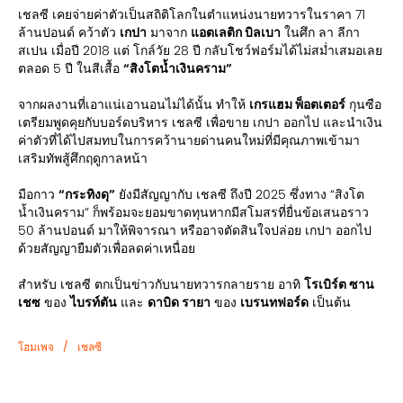
เชลซี เคยจ่ายค่าตัวเป็นสถิติโลกในตำแหน่งนายทวารในราคา 71
ล้านปอนด์ คว้าตัว
เกปา
มาจาก
แอตเลติก บิลเบา
ในศึก ลา ลีกา
สเปน เมื่อปี 2018 แต่ โกล์วัย 28 ปี กลับโชว์ฟอร์มได้ไม่สม่ำเสมอเลย
ตลอด 5 ปี ในสีเสื้อ
“สิงโตน้ำเงินคราม”
จากผลงานที่เอาแน่เอานอนไม่ได้นั้น ทำให้
เกรแฮม พ็อตเตอร์
กุนซือ
เตรียมพูดคุยกับบอร์ดบริหาร เชลซี เพื่อขาย เกปา ออกไป และนำเงิน
ค่าตัวที่ได้ไปสมทบในการคว้านายด่านคนใหม่ที่มีคุณภาพเข้ามา
เสริมทัพสู้ศึกฤดูกาลหน้า
มือกาว
“กระทิงดุ”
ยังมีสัญญากับ เชลซี ถึงปี 2025 ซึ่งทาง “สิงโต
น้ำเงินคราม” ก็พร้อมจะยอมขาดทุนหากมีสโมสรที่ยื่นข้อเสนอราว
50 ล้านปอนด์ มาให้พิจารณา หรืออาจตัดสินใจปล่อย เกปา ออกไป
ด้วยสัญญายืมตัวเพื่อลดค่าเหนื่อย
สำหรับ เชลซี ตกเป็นข่าวกับนายทวารกลายราย อาทิ
โรเบิร์ต ซาน
เชซ
ของ
ไบรท์ตัน
และ
ดาบิด รายา
ของ
เบรนทฟอร์ด
เป็นต้น
/
โฮมเพจ
เชลซี