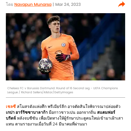
โดย
Navapun Munarsa
| Mar 24, 2023
Chelsea FC v Borussia Dortmund: Round of 16 Second Leg - UEFA Champions
League / Richard Sellers/Allstar/GettyImages
เชลซี
สโมสรดังแห่งศึก พรีเมียร์ลีก อาจตัดสินใจพิจารณาปล่อยตัว
เกปา อาร์ริซซาบาลาก้า
มือกาวชาวเปน ออกจากถิ่น
สแตมฟอร์
บริดจ์
หลังจบซีซัน เพื่อเปิดทางให้ผู้รักษาประตูคนใหม่เข้ามาเฝ้าเสา
แทน ตามรายงานเมื่อวันที่ 24 มีนาคมที่ผ่านมา