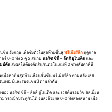
ิพ อังกฤษ เพื่อชิงตั๋วใบสุดท้ายขึ้นสู่
พรีเมียร์ลีก
ฤดูกาล
์ 0-0 ทั้ง 2 คู่ 2 สนาม
นอริช ซิตี้ - ลีดส์ ยูไนเต็ด
และ
มป์ตัน
ส่งผลให้ต้องตัดสินกันต่อในเกมที่ 2 ช่วงสัปดาห์นี้
อฟเพื่อหาทีมสุดท้ายเลื่อนชั้นขึ้น พรีเมียร์ลีก ตามหลัง เลส
ที่เป็นแชมป์และรองแชมป์ ตามลำดับ
ง นอริช ซิตี้ - ลีดส์ ยูไนเต็ด และ เวสต์บรอมวิช อัลเบี้ยน
สามารถเบิกประตูกันได้ จบลงด้วยผล 0-0 ทั้งสองสนาม เมื่อ