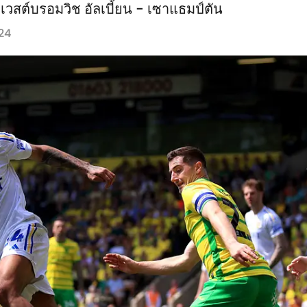
ะ เวสต์บรอมวิช อัลเบี้ยน - เซาแธมป์ตัน
24