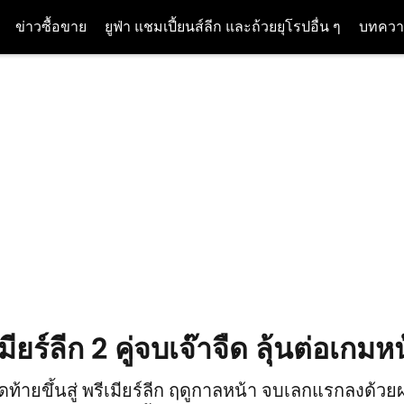
ข่าวซื้อขาย
ยูฟ่า แชมเปี้ยนส์ลีก และถ้วยยุโรปอื่น ๆ
บทควา
มียร์ลีก 2 คู่จบเจ๊าจืด ลุ้นต่อเกมห
ดท้ายขึ้นสู่ พรีเมียร์ลีก ฤดูกาลหน้า จบเลกแรกลงด้วย