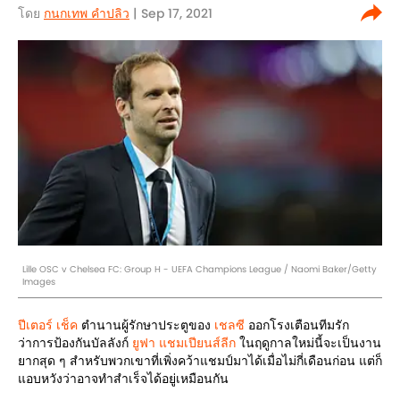
โดย
กนกเทพ คำปลิว
| Sep 17, 2021
Lille OSC v Chelsea FC: Group H - UEFA Champions League / Naomi Baker/Getty
Images
ปีเตอร์ เช็ค
ตำนานผู้รักษาประตูของ
เชลซี
ออกโรงเตือนทีมรัก
ว่าการป้องกันบัลลังก์
ยูฟา แชมเปียนส์ลีก
ในฤดูกาลใหม่นี้จะเป็นงาน
ยากสุด ๆ สำหรับพวกเขาที่เพิ่งคว้าแชมป์มาได้เมื่อไม่กี่เดือนก่อน แต่ก็
แอบหวังว่าอาจทำสำเร็จได้อยู่เหมือนกัน