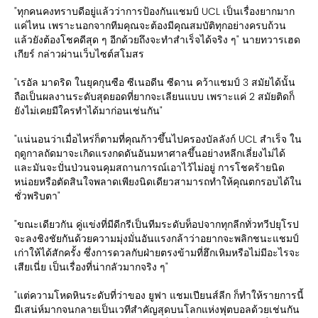
"ทุกคนคงทราบดีอยู่แล้วว่าการป้องกันแชมป์ UCL เป็นเรื่องยากมาก
แค่ไหน เพราะนอกจากทีมคุณจะต้องมีคุณสมบัติทุกอย่างครบถ้วน
แล้วยังต้องโชคดีสุด ๆ อีกด้วยถึงจะทำสำเร็จได้จริง ๆ" นายทวารเฮด
เกียร์ กล่าวผ่านเว็บไซต์สโมสร
"เรอัล มาดริด ในยุคกุนซือ ซีเนอดีน ซีดาน คว้าแชมป์ 3 สมัยได้นั้น
ถือเป็นผลงานระดับสุดยอดที่ยากจะเลียนแบบ เพราะแค่ 2 สมัยติดก็
ยังไม่เคยมีใครทำได้มาก่อนเช่นกัน"
"แน่นอนว่าเมื่อไหร่ก็ตามที่คุณก้าวขึ้นไปครองบัลลังก์ UCL สำเร็จ ใน
ฤดูกาลถัดมาจะเกิดแรงกดดันอันมหาศาลขึ้นอย่างหลีกเลี่ยงไม่ได้
และมันจะปั่นป่วนจนคุมสถานการณ์เอาไว้ไม่อยู่ การโชคร้ายนิด
หน่อยหรือตัดสินใจพลาดเพียงนิดเดียวสามารถทำให้คุณตกรอบได้ใน
ชั่วพริบตา"
"ขณะเดียวกัน คู่แข่งที่มีดีกรีเป็นทีมระดับท็อปจากทุกลีกทั่วทวีปยุโรป
จะลงชิงชัยกันด้วยความมุ่งมั่นอันแรงกล้าว่าอยากจะพลิกชนะแชมป์
เก่าให้ได้สักครั้ง ซึ่งการดวลกับฝ่ายตรงข้ามที่ฮึกเหิมหรือไม่มีอะไรจะ
เสียเนี่ย เป็นเรื่องที่น่ากลัวมากจริง ๆ"
"แต่ความโหดหินระดับที่ว่าของ ยูฟา แชมเปียนส์ลีก ก็ทำให้รายการนี้
มีเสน่ห์มากจนกลายเป็นเวทีสำคัญสุดบนโลกแห่งฟุตบอลด้วยเช่นกัน