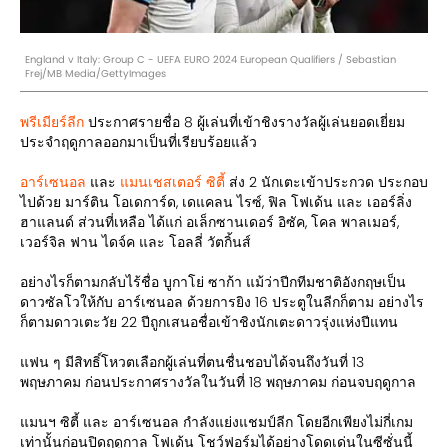
England v Italy: Group C - UEFA EURO 2024 European Qualifiers / Sebastian
Frej/MB Media/GettyImages
พรีเมียร์ลีก
ประกาศรายชื่อ 8 ผู้เล่นที่เข้าชิงรางวัลผู้เล่นยอดเยี่ยม
ประจำฤดูกาลออกมาเป็นที่เรียบร้อยแล้ว
อาร์เซนอล
และ
แมนเชสเตอร์ ซิตี้
ส่ง 2 นักเตะเข้าประกวด ประกอบ
ไปด้วย มาร์ติน โอเดการ์ด, เดแคลน ไรซ์, ฟิล โฟเด้น และ เออร์ลิ่ง
ฮาแลนด์ ส่วนที่เหลือ ได้แก่ อเล็กซานเดอร์ อิซัค, โคล พาลเมอร์,
เวอร์จิล ฟาน ไดจ์ค และ โอลลี่ วัตกิ้นส์
อย่างไรก็ตามกลับไร้ชื่อ บูกาโย่ ซาก้า แม้ว่าปีกทีมชาติอังกฤษเป็น
ดาวซัลโวให้กับ อาร์เซนอล ด้วยการยิง 16 ประตูในลีกก็ตาม อย่างไร
ก็ตามดาวเตะวัย 22 ปีถูกเสนอชื่อเข้าชิงนักเตะดาวรุ่งแห่งปีแทน
แฟน ๆ มีสิทธิ์โหวตเลือกผู้เล่นที่ตนชื่นชอบได้จนถึงวันที่ 13
พฤษภาคม ก่อนประกาศรางวัลในวันที่ 18 พฤษภาคม ก่อนจบฤดูกาล
แมนฯ ซิตี้ และ อาร์เซนอล กำลังแย่งแชมป์ลีก โดยอีกเพียงไม่กี่เกม
เท่านั้นก่อนปิดฤดูกาล โฟเด้น โชว์ฟอร์มได้อย่างโดดเด่นในซีซั่นนี้