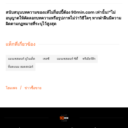
สนับสนุนบทความของแท้ไม่ก็อปปี้ต้อง 90min.com เท่านั้น!*ไม่
อนุญาตให้คัดลอกบทความหรือรูปภาพไม่ว่าวิธีใดๆ หากฝ่าฝืนมีความ
ผิดตามกฏหมายที่ระบุไว้สูงสุด
แท็กที่เกี่ยวข้อง
แมนเชสเตอร์ ยูไนเต็ด
เชลซี
แมนเชสเตอร์ ซิตี้
พรีเมียร์ลีก
ท็อตแนม ฮอตสเปอร์
/
โฮมเพจ
ข่าวซื้อขาย