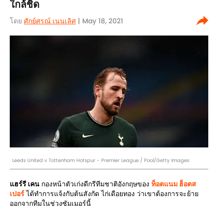
ใกล้ชิด
โดย
ศักย์ศรณ์ เนนเลิศ
| May 18, 2021
Leeds United v Tottenham Hotspur - Premier League / Pool/Getty Images
แฮร์รี เคน
กองหน้าตัวเก่งดีกรีทีมชาติอังกฤษของ
ท็อตแนม ฮ็อตส
เปอร์
ได้ทำการแจ้งกับต้นสังกัด ไก่เดือยทอง ว่าเขาต้องการจะย้าย
ออกจากทีมในช่วงซัมเมอร์นี้