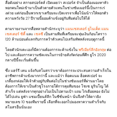
สื่อดังอย่าง สกายสปอร์ตส์ เปิดเผยว่า สเปอร์ส จำเป็นต้องมองหาหัว
หอกคนใหม่เข้ามาเป็นตัวตายตัวแทนในช่วงซัมเมอร์นี้เป็นการเร่
งด่วย แต่ก่อนอื่นพวกเขาเตรียมจะเปิดเจรจาเพื่อโน้มน้าวให้หอกตัว
ความหวังวัย 27 ปีรายนี้ยอมค้าแข้งอยู่กับทีมต่อไปให้ได้
ตามรายงานจากสื่อหลายสำนักระบุว่า
แมนเชสเตอร์ ยูไนเต็ด
แมน
เชสเตอร์ ซิตี้
และ
เชลซี
เป็นสามทีมที่เตรียมจะทุ่มเงินก้อนโตราว
120 ล้านปอนด์แลกกับการคว้าตัวเคนไปเสริมทัพหลังจบฤดูกาลนี้
โดยตัวนักเตะเองก็มีความต้องการจะค้าแข้งใน
พรีเมียร์ลีกอังกฤษ
ต่อ
ไป และต้องการความชัดเจนในการย้ายสังกัดก่อนที่ศึก ยูโร 2020
กลางปีนี้จะเริ่มต้นขึ้น
ซึ่ง แฮร์รี เคน แจ้งกับสโมสรว่าเขาต้องการจะประสบความสำเร็จใน
อาชีพการค้าแข้งมากกว่านี้ และแม้ว่า ท็อตแนม ฮ็อตสเปอร์ จะ
เกลี้ยงกล่อมให้เจ้าตัวอยู่กับทีมต่อไปในช่วงซัมเมอร์ที่ผ่านมาโดย
ต้องการให้เขาเป็นตัวชูโรงภายใต้การคุมทีมของ โชเซ มูรินโญ ได้
สำเร็จ แต่หลังจากทุกอย่างไม่เป็นไปตามเป้า แถม ไก่เดือยทอง ยังไม่
ได้ไปเล่น ยูฟ่า แชมเปี้ยนส์ลีก ในซีซั่นหน้า นั่นจึงทำให้ดาวยิง
หมายเลข 10 ของทีมรายนี้ เลือกที่จะออกไปมองหาความสำเร็จกับ
สโมสรอื่นนั่นเอง