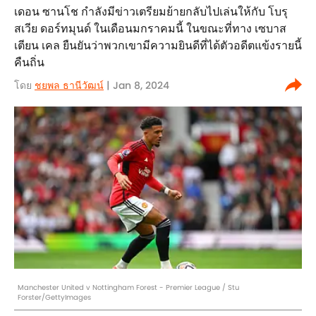
เดอน ซานโช กำลังมีข่าวเตรียมย้ายกลับไปเล่นให้กับ โบรุ
สเวีย ดอร์ทมุนด์ ในเดือนมกราคมนี้ ในขณะที่ทาง เซบาส
เตียน เคล ยืนยันว่าพวกเขามีความยินดีที่ได้ตัวอดีตแข้งรายนี้
คืนถิ่น
โดย
ชยพล ธานีวัฒน์
| Jan 8, 2024
Manchester United v Nottingham Forest - Premier League / Stu
Forster/GettyImages