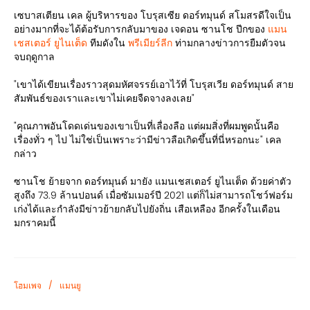
เซบาสเตียน เคล ผู้บริหารของ โบรุสเซีย ดอร์ทมุนด์ สโมสรดีใจเป็น
อย่างมากที่จะได้ต้อรับการกลับมาของ เจดอน ซานโช ปีกของ
แมน
เชสเตอร์ ยูไนเต็ด
ทีมดังใน
พรีเมียร์ลีก
ท่ามกลางข่าวการยืมตัวจน
จบฤดูกาล
"เขาได้เขียนเรื่องราวสุดมหัศจรรย์เอาไว้ที่ โบรุสเวีย ดอร์ทมุนด์ สาย
สัมพันธ์ของเราและเขาไม่เคยจืดจางลงเลย"
"คุณภาพอันโดดเด่นของเขาเป็นที่เลื่องลือ แต่ผมสิ่งที่ผมพูดนั้นคือ
เรื่องทั่ว ๆ ไป ไม่ใช่เป็นเพราะว่ามีข่าวลือเกิดขึ้นที่นี่หรอกนะ" เคล
กล่าว
ซานโช ย้ายจาก ดอร์ทมุนด์ มายัง แมนเชสเตอร์ ยูไนเต็ด ด้วยค่าตัว
สูงถึง 73.9 ล้านปอนด์ เมื่อซัมเมอร์ปี 2021 แต่ก็ไม่สามารถโชว์ฟอร์ม
เก่งได้และกำลังมีข่าวย้ายกลับไปยังถิ่น เสือเหลือง อีกครั้งในเดือน
มกราคมนี้
/
โฮมเพจ
แมนยู