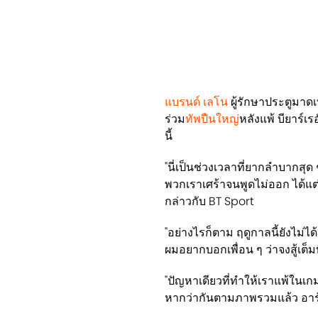
แบรนด์ เลโน
ผู้รักษาประตูมาด
ร่วม
ทัพปืนใหญ่
หลังแพ้ บียาร์เ
นี้
"นี่เป็นช่วงเวลาที่ยากลำบากสุ
พวกเราเศร้าจนพูดไม่ออก ได้แต่
กล่าวกับ BT Sport
"อย่างไรก็ตาม ฤดูกาลนี้ยังไม่ได
ผมอยากบอกเพื่อน ๆ ว่าจงสู้เต็มท
"ปัญหาเดียวที่ทำให้เราแพ้ในเก
หากว่ากันตามภาพรวมแล้ว อาร์เ