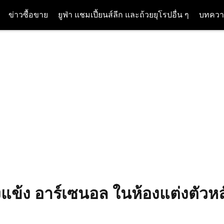
ข่าวซื้อขาย
ยูฟ่า แชมเปี้ยนส์ลีก และถ้วยยุโรปอื่น ๆ
บทควา
แข้ง อาร์เซนอล ในห้องแต่งตัวห