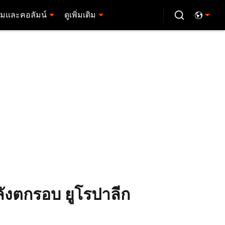
มและคอลัมน์
ดูเพิ่มเติม
ลังตกรอบ ยูโรปาลีก