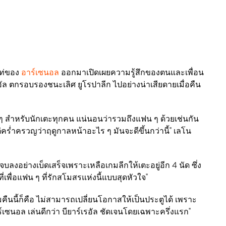
เท่ของ
อาร์เซนอล
ออกมาเปิดเผยความรู้สึกของตนและเพื่อน
รอัล ตกรอบรองชนะเลิศ ยูโรปาลีก ไปอย่างน่าเสียดายเมื่อคืน
ด ๆ สำหรับนักเตะทุกคน แน่นอนว่ารวมถึงแฟน ๆ ด้วยเช่นกัน
คร่ำครวญว่าฤดูกาลหน้าอะไร ๆ มันจะดีขึ้นกว่านี้" เลโน
้จบลงอย่างเบ็ดเสร็จเพราะเหลือเกมลีกให้เตะอยู่อีก 4 นัด ซึ่ง
ี่เพื่อแฟน ๆ ที่รักสโมสรแห่งนี้แบบสุดหัวใจ"
มคืนนี้ก็คือ ไม่สามารถเปลี่ยนโอกาสให้เป็นประตูได้ เพราะ
ซนอล เล่นดีกว่า บียาร์เรอัล ชัดเจนโดยเฉพาะครึ่งแรก"