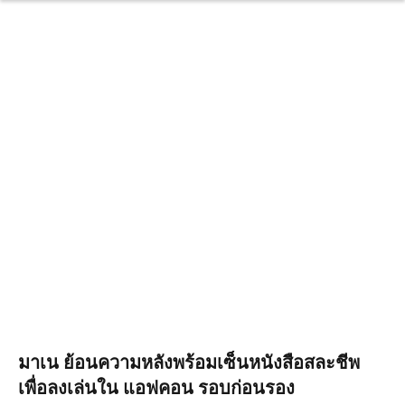
มาเน ย้อนความหลังพร้อมเซ็นหนังสือสละชีพ
เพื่อลงเล่นใน แอฟคอน รอบก่อนรอง