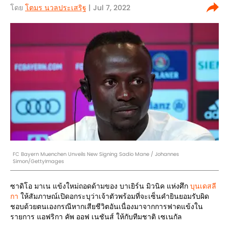
โดย
โตมร นวลประเสริฐ
| Jul 7, 2022
FC Bayern Muenchen Unveils New Signing Sadio Mane / Johannes
Simon/GettyImages
ซาดิโอ มาเน แข้งใหม่ถอดด้ามของ บาเยิร์น มิวนิค แห่งศึก
บุนเดสลี
กา
ให้สัมภาษณ์เปิดอกระบุว่าเจ้าตัวพร้อมที่จะเซ็นคำยินยอมรับผิด
ชอบด้วยตนเองกรณีหากเสียชีวิตอันเนื่องมาจากการฟาดแข้งใน
รายการ แอฟริกา คัพ ออฟ เนชันส์ ให้กับทีมชาติ เซเนกัล