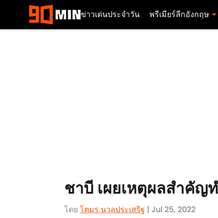
ข่าวเด่นประจำวัน
พรีเมียร์ลีกอังกฤษ
ชาบี เผยเหตุผลสำคัญทำ
โดย
โตมร นวลประเสริฐ
| Jul 25, 2022