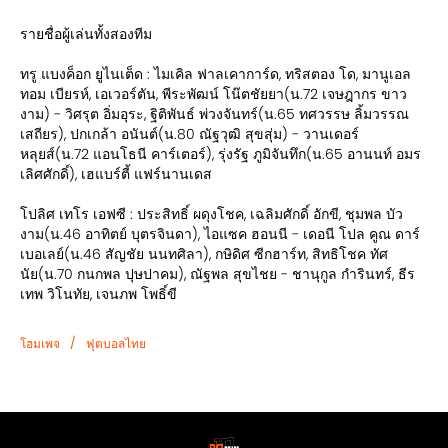
รายชื่อผู้เล่นทั้งสองทีม
ทรู แบงค็อก ยูไนเต็ด : ไมเคิล ฟาลเคาการ์ด, ทริสตอง โด, มานูเอล
ทอม เบียรห์, เอเวอร์ตัน, พีระพัฒน์ โน๊ตชัยยา(น.72 เจษฎากร ขาว
งาม) - วิศรุต อิ่มอุระ, ฐิติพันธ์ พ่วงจันทร์(น.65 ทศวรรษ ลิ้มวรรณ
เสถียร), ปกเกล้า อนันต์(น.80 ณัฐวุฒิ สุขสุ่ม) - วานเดอร์
หลุยส์(น.72 แอนโธนี คาร์เตอร์), รุ่งรัฐ ภูมิจันทึก(น.65 อานนท์ อมร
เลิศศักดิ์), เฮแบร์ตี้ แฟร์นานเดส
โปลิศ เทโร เอฟซี : ประสิทธิ์ ผดุงโชค, เฉลิมศักดิ์ อักขี, ชุมพล บัว
งาม(น.46 อาทิตย์ บุตรจินดา), ไอแซค ฮอนนี - เดอนี โปล คูณ ดาร์
เบอเลย์(น.46 สัญชัย นนทศิลา), กษิดิศ ซีกฮาร์ท, สิทธิโชค ทัศ
นัย(น.70 กนกพล ปุษปาคม), ณัฐพล สุขไชย - ชานุกูล กำรินทร์, ธีร
เทพ วิโนทัย, เจนภพ โพธิ์ขี
/
โฮมเพจ
ฟุตบอลไทย