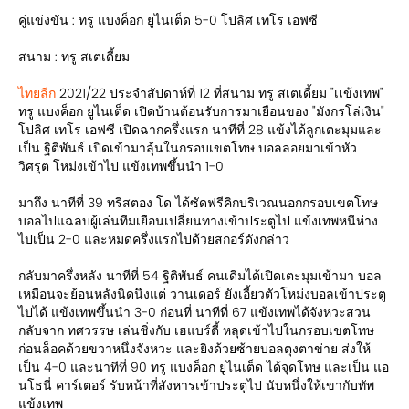
คู่แข่งขัน : ทรู แบงค็อก ยูไนเต็ด 5-0 โปลิศ เทโร เอฟซี
สนาม : ทรู สเตเดี้ยม
ไทยลีก
2021/22 ประจำสัปดาห์ที่ 12 ที่สนาม ทรู สเตเดี้ยม "เเข้งเทพ"
ทรู แบงค็อก ยูไนเต็ด เปิดบ้านต้อนรับการมาเยือนของ "มังกรโล่เงิน"
โปลิศ เทโร เอฟซี เปิดฉากครึ่งแรก นาทีที่ 28 แข้งได้ลูกเตะมุมและ
เป็น ฐิติพันธ์ เปิดเข้ามาลุ้นในกรอบเขตโทษ บอลลอยมาเข้าหัว
วิศรุต โหม่งเข้าไป แข้งเทพขึ้นนำ 1-0
มาถึง นาทีที่ 39 ทริสตอง โด ได้ซัดฟรีคิกบริเวณนอกกรอบเขตโทษ
บอลไปแฉลบผู้เล่นทีมเยือนเปลี่ยนทางเข้าประตูไป แข้งเทพหนีห่าง
ไปเป็น 2-0 และหมดครึ่งแรกไปด้วยสกอร์ดังกล่าว
กลับมาครึ่งหลัง นาทีที่ 54 ฐิติพันธ์ คนเดิมได้เปิดเตะมุมเข้ามา บอล
เหมือนจะย้อนหลังนิดนึงแต่ วานเดอร์ ยังเอี้ยวตัวโหม่งบอลเข้าประตู
ไปได้ แข้งเทพขึ้นนำ 3-0 ก่อนที่ นาทีที่ 67 แข้งเทพได้จังหวะสวน
กลับจาก ทศวรรษ เล่นชิ่งกับ เฮแบร์ตี้ หลุดเข้าไปในกรอบเขตโทษ
ก่อนล็อคด้วยขวาหนึ่งจังหวะ และยิงด้วยซ้ายบอลตุงตาข่าย ส่งให้
เป็น 4-0 และนาทีที่ 90 ทรู แบงค็อก ยูไนเต็ด ได้จุดโทษ และเป็น แอ
นโธนี่ คาร์เตอร์ รับหน้าที่สังหารเข้าประตูไป นับหนึ่งให้เขากับทัพ
แข้งเทพ