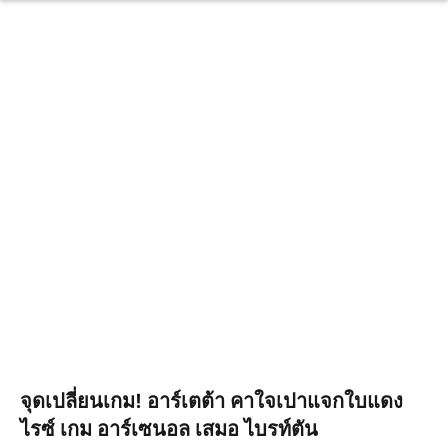
จุดเปลี่ยนเกม! อาร์เตต้า คาใจเปาแจกใบแดง
ไรซ์ เกม อาร์เซนอล เสมอ ไบรท์ตัน