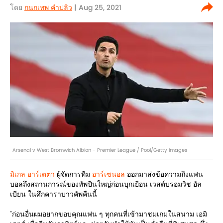
โดย
กนกเทพ คำปลิว
| Aug 25, 2021
Arsenal v West Bromwich Albion - Premier League / Pool/Getty Images
มิเกล อาร์เตตา
ผู้จัดการทีม
อาร์เซนอล
ออกมาส่งข้อความถึงแฟน
บอลถึงสถานการณ์ของทัพปืนใหญ่ก่อนบุกเยือน เวสต์บรอมวิช อัล
เบียน ในศึกคาราบาวคัพคืนนี้
"ก่อนอื่นผมอยากขอบคุณแฟน ๆ ทุกคนที่เข้ามาชมเกมในสนาม เอมิ