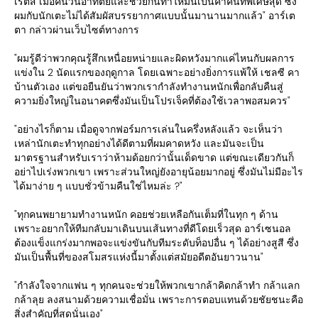
เรตส์ เมื่อคืนวันอาทิตย์และช่วยกันทำให้มันเป็นค่ำคืนที่พิเศษสุด ซึ่ง
ผมกับนักเตะไม่ได้สัมผัสบรรยากาศแบบนั้นมานานมากแล้ว" อาร์เต
ตา กล่าวผ่านเว็บไซต์ทางการ
"ผมรู้ดีว่าพวกคุณรู้สึกเหนื่อยหน่ายและผิดหวังมากแค่ไหนกับผลการ
แข่งใน 2 นัดแรกของฤดูกาล โดยเฉพาะอย่างยิ่งการแพ้ให้ เชลซี คา
บ้านตัวเอง แต่ขอยืนยันว่าพวกเรากำลังทำงานหนักเพื่อกลับคืนสู่
ความยิ่งใหญ่ในอนาคตซึ่งมันเป็นโปรเจ็คที่ต้องใช้เวลาพอสมควร"
"อย่างไรก็ตาม เมื่อดูจากฟอร์มการเล่นในครึ่งหลังแล้ว จะเห็นว่า
เหล่านักเตะทำทุกอย่างได้ดีตามที่ผมคาดหวัง และมันจะเป็น
มาตรฐานสำหรับเราว่าห้ามด้อยกว่านั้นเด็ดขาด แต่ขณะเดียวกันก็
อย่าไปเร่งพวกเขา เพราะส่วนใหญ่ยังอายุน้อยมากอยู่ ซึ่งมันไม่มีอะไร
ได้มาง่าย ๆ แบบชั่วข้ามคืนใช่ไหมล่ะ ?"
"ทุกคนพยายามทำงานหนัก คอยช่วยเหลือกันเต็มที่ในทุก ๆ ด้าน
เพราะอยากให้ทีมกลับมาเดินบนเส้นทางที่ดีโดยเร็วสุด อาร์เซนอล
ต้องแข็งแกร่งมากพอจะแข่งขันกับทีมระดับท็อปอื่น ๆ ได้อย่างสูสี ซึ่ง
มันเป็นพื้นที่ของสโมสรแห่งนี้มาตั้งแต่สมัยอดีตอันยาวนาน"
"กำลังใจจากแฟน ๆ ทุกคนจะช่วยให้พวกเขากล้าคิดกล้าทำ กล้าแลก
กล้าลุย ลงสนามด้วยความเชื่อมั่น เพราะการตอบแทนด้วยชัยชนะคือ
สิ่งสำคัญที่สุดนั่นเอง"