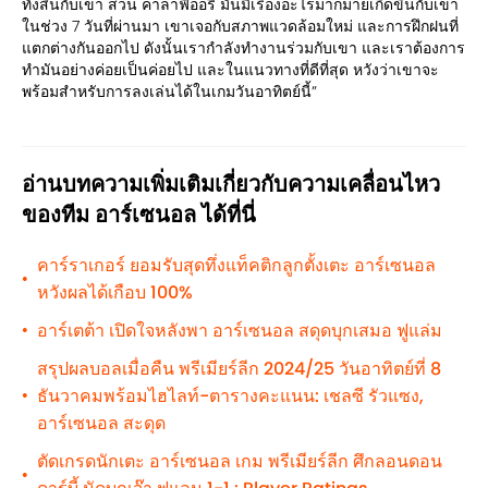
ทั้งสิ้นกับเขา ส่วน คาลาฟิออรี่ มันมีเรื่องอะไรมากมายเกิดขึ้นกับเขา
ในช่วง 7 วันที่ผ่านมา เขาเจอกับสภาพแวดล้อมใหม่ และการฝึกฝนที่
แตกต่างกันออกไป ดังนั้นเรากำลังทำงานร่วมกับเขา และเราต้องการ
ทำมันอย่างค่อยเป็นค่อยไป และในแนวทางที่ดีที่สุด หวังว่าเขาจะ
พร้อมสำหรับการลงเล่นได้ในเกมวันอาทิตย์นี้”
อ่านบทความเพิ่มเติมเกี่ยวกับความเคลื่อนไหว
ของทีม อาร์เซนอล ได้ที่นี่
คาร์ราเกอร์ ยอมรับสุดทึ่งแท็คติกลูกตั้งเตะ อาร์เซนอล
•
หวังผลได้เกือบ 100%
อาร์เตต้า เปิดใจหลังพา อาร์เซนอล สดุดบุกเสมอ ฟูแล่ม
•
สรุปผลบอลเมื่อคืน พรีเมียร์ลีก 2024/25 วันอาทิตย์ที่ 8
ธันวาคมพร้อมไฮไลท์-ตารางคะแนน: เชลซี รัวแซง,
•
อาร์เซนอล สะดุด
ตัดเกรดนักเตะ อาร์เซนอล เกม พรีเมียร์ลีก ศึกลอนดอน
•