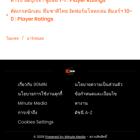
ดาร์บี้ นัดบุกเจ๊า ฟูแลม 1-1 : Player Ratings
ตัดเกรดนักเตะ ทีมชาติไทย งัดฟอร์มโหดถล่ม ติมอร์ฯ 10-
•
0 : Player Ratings
/
โฮมเพจ
อาร์เซนอล
เกี่ยวกับ 90MIN
นโยบายความเป็นส่วนตัว
นโยบายการใช้งานคุกกี้
ข้อกำหนดและเงื่อนไข
Minute Media
หางาน
การเข้าถึง
ดัชนี A-Z
Cookies Settings
© 2026
Powered by Minute Media
- สงวนลิขสิทธิ์