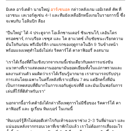
มิเคล อาร์เตต้า นายใหญ่
อาร์เซนอล
กล่าวหลังเกม เอมิเรตส์ คัพ ที่
เอาชนะ เลเวอร์คูเซ่น 4-1 และทีมยังเหลืออีกหนึ่งเกมในรายการนี้ ซึ่ง
จะพบกับ โอลิมปิก ลียง
“ปืนใหญ่” ได้ 4 ประตูจาก โอเล็กซานเดอร์ ซินเชนโก้, เลอันโดร
ทรอตซาร์, กาเบรียล เชซุส และ ไค ฮาแวตซ์ เก็บชัยชนะเรียกความ
มั่นใจกันก่อน พรีเมียร์ลีก เกมแรกของฤดูกาลในอีก 9 วันข้างหน้า
พร้อมแจงเหตุทำไมยังไม่ส่ง ริคคาร์โด้ คาลาฟิออรี่ ลงสนาม
“เราได้เรื่องที่ดีในเชิงบวกจากเกมนี้เช่นเดียวกับผลการแข่งขัน
แนวทางที่เราแสดงผลงานออกมามันยอดเยี่ยมทั้งในแง่ภาพรวมและ
ผลงานส่วนตัว ผมคิดว่าเราได้เรียนรู้มากมาย เราสามารถปรับปรุง
การเล่นโดยเฉพาะในครึ่งหลังที่เราเปลี่ยน 7 คน แต่อีกครั้งที่มัน
เป็นการทดสอบที่ดีมากในการเจอกับคู่แข่งที่ดี และมันเป็นฟอร์มการ
เล่นที่ไร้ที่ติสำหรับเรา”
นอกจากนี้อาร์เตต้ายังได้กล่าวถึงเหตุการไม่มีชื่อของ ริคคาร์โด้ คา
ลาฟิออรี่ และ ยูเรี่ยน ทิมเบอร์ ในเกมนี้
“ทิมเบอร์รู้สึกไม่ค่อยดีเท่าไรกับเท้าของเขาช่วง 2-3 วันที่ผ่านมา และ
แน่นอนหลังจากกรอบเวลาที่เขาพักไปแล้ว เราไม่ต้องการเสี่ยงอะไร