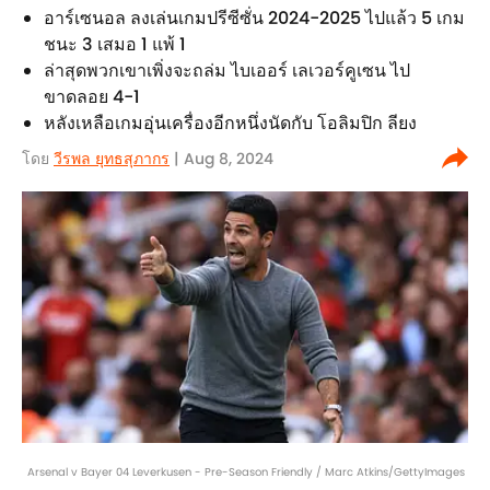
อาร์เซนอล ลงเล่นเกมปรีซีซั่น 2024-2025 ไปแล้ว 5 เกม
ชนะ 3 เสมอ 1 แพ้ 1
ล่าสุดพวกเขาเพิ่งจะถล่ม ไบเออร์ เลเวอร์คูเซน ไป
ขาดลอย 4-1
หลังเหลือเกมอุ่นเครื่องอีกหนึ่งนัดกับ โอลิมปิก ลียง
โดย
วีรพล ยุทธสุภากร​
| Aug 8, 2024
Arsenal v Bayer 04 Leverkusen - Pre-Season Friendly / Marc Atkins/GettyImages