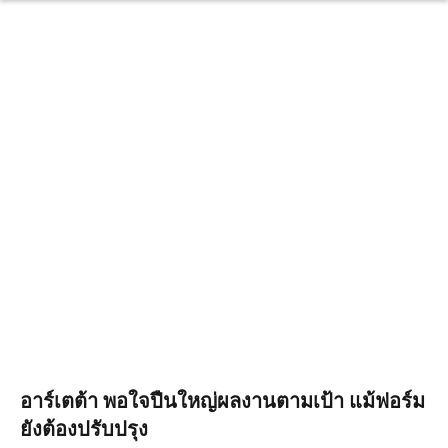
อาร์เตต้า พอใจปืนใหญ่ผลงานตามเป้า แม้ฟอร์ม
ยังต้องปรับปรุง