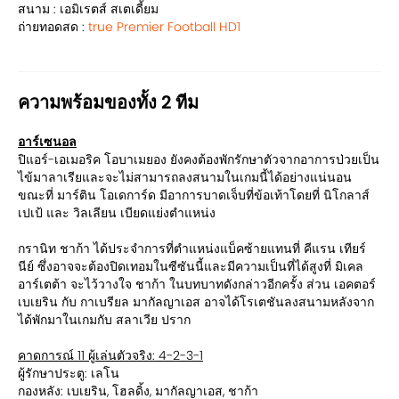
สนาม : เอมิเรตส์ สเตเดี้ยม
ถ่ายทอดสด :
true Premier Football HD1
ความพร้อมของทั้ง 2 ทีม
อาร์เซนอล
ปิแอร์-เอเมอริค โอบาเมยอง ยังคงต้องพักรักษาตัวจากอาการป่วยเป็น
ไข้มาลาเรียและจะไม่สามารถลงสนามในเกมนี้ได้อย่างแน่นอน
ขณะที่ มาร์ติน โอเดการ์ด มีอาการบาดเจ็บที่ข้อเท้าโดยที่ นิโกลาส์
เปเป้ และ วิลเลียน เบียดแย่งตำแหน่ง
กรานิท ชาก้า ได้ประจำการที่ตำแหน่งแบ็คซ้ายแทนที่ คีแรน เทียร์
นีย์ ซึ่งอาจจะต้องปิดเทอมในซีซันนี้และมีความเป็นที่ได้สูงที่ มิเคล
อาร์เตต้า จะไว้วางใจ ชาก้า ในบทบาทดังกล่าวอีกครั้ง ส่วน เอคตอร์
เบเยริน กับ กาเบรียล มากัลญาเอส อาจได้โรเตชันลงสนามหลังจาก
ได้พักมาในเกมกับ สลาเวีย ปราก
คาดการณ์ 11 ผู้เล่นตัวจริง: 4-2-3-1
ผู้รักษาประตู: เลโน
กองหลัง: เบเยริน, โฮลดิ้ง, มากัลญาเอส, ชาก้า