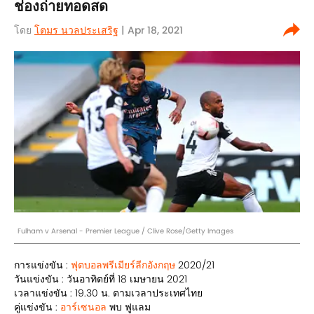
ช่องถ่ายทอดสด
โดย
โตมร นวลประเสริฐ
| Apr 18, 2021
Fulham v Arsenal - Premier League / Clive Rose/Getty Images
การแข่งขัน :
ฟุตบอลพรีเมียร์ลีกอังกฤษ
2020/21
วันแข่งขัน : วันอาทิตย์ที่ 18 เมษายน 2021
เวลาแข่งขัน : 19.30 น. ตามเวลาประเทศไทย
คู่แข่งขัน :
อาร์เซนอล
พบ ฟูแลม