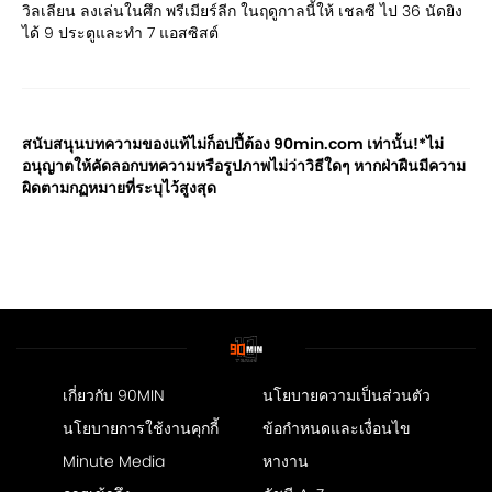
วิลเลียน ลงเล่นในศึก พรีเมียร์ลีก ในฤดูกาลนี้ให้ เชลซี ไป 36 นัดยิง
ได้ 9 ประตูและทำ 7 แอสซิสต์
สนับสนุนบทความของแท้ไม่ก็อปปี้ต้อง 90min.com เท่านั้น!*ไม่
อนุญาตให้คัดลอกบทความหรือรูปภาพไม่ว่าวิธีใดๆ หากฝ่าฝืนมีความ
ผิดตามกฏหมายที่ระบุไว้สูงสุด
เกี่ยวกับ 90MIN
นโยบายความเป็นส่วนตัว
นโยบายการใช้งานคุกกี้
ข้อกำหนดและเงื่อนไข
Minute Media
หางาน