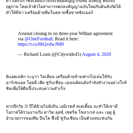
ดาวเตะบราซิลเลียนกำลังจะหมดสัญญากับทีม สิงห์บลู หลังจบ
ฤดูกาล โดยเจ้าตัวไม่สามารถตกลงสัญญาฉบับใหม่กับต้นสังกัดได้
ทำให้มีข่าวเตรียมย้ายทีมในตลาดซื้อขายซัมเมอร์
Arsenal closing in on three-year Willian agreement
via
@OneFootball
. Read it here:
https://t.co/8hQvdwJMIf
— Richard Louis (@Citywide45)
August 4, 2020
ดิแอตเลติก ระบุว่า วิลเลียน เตรียมย้ายข้ามฟากไปเล่นให้กับ
อาร์เซนอล โดยมี เคีย ชูรับเชียน เอเยนต์คนดังกำลังทำงานอย่างใกล้
ชิดเพื่อให้ดีลนี้ประสบความสำเร็จ
หากปีกวัย 31 ปีได้ย้ายไปยังถิ่น เอมิเรตส์ สเตเดี้ยม จะทำให้เขามี
โอกาสได้ร่วมงานกับ ดาวิด ลุยซ์, เซดริค โซอาเรส และ เอดู ผู้
อำนวยการของทีม ปืนโต ซึ่งมี ชูรับเชียน เป็นตัวแทนเช่นกัน