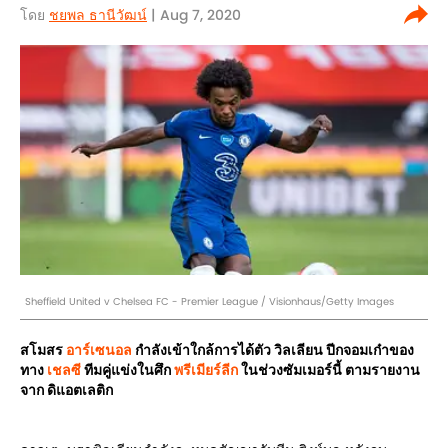
โดย
ชยพล ธานีวัฒน์
| Aug 7, 2020
Sheffield United v Chelsea FC - Premier League / Visionhaus/Getty Images
สโมสร
อาร์เซนอล
กำลังเข้าใกล้การได้ตัว วิลเลียน ปีกจอมเก๋าของ
ทาง
เชลซี
ทีมคู่แข่งในศึก
พรีเมียร์ลีก
ในช่วงซัมเมอร์นี้ ตามรายงาน
จาก ดิแอตเลติก