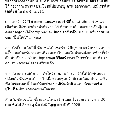
พิจารณาถึงความเป็นไปได้ในการปล่อยตัว
โอเล็กซานเดอร์ ซินเชน
โก้
กองกลางสารพัดประโยชน์ทีมชาตยูเครน ออกจากถิ่น
เอมิเรตส์ ส
เตเดี้ยม
ในช่วงซัมเมอร์นี้
ดาวเตะวัย 27 ปี ย้ายจาก
แมนเชสเตอร์ ซิตี้
มาเล่นกับ อาร์เซนอล
เมื่อซีซันที่ผ่านมาด้วยค่าตัวราว 35 ล้านปอนด์ และกลายเป็นผู้เล่น
คนสำคัญภายใต้การคุมทัพของ
มิเกล อาร์เตต้า
เทรนเนอร์ชาวสเปน
ของ “
ปืนใหญ่”
มาตลอด
อย่างไรก็ตาม ในปีนี้ ซินเชนโก้ โชคร้ายมีปัญหาบาดเจ็บรบกวนบ่อย
ครั้ง และมีฟอร์มการเล่นที่ดร็อปลงไป และในตำแหน่งแบ็คซ้ายที่เจ้า
ตัวเล่นเป็นประจำนั้น ก็ถูก
ยาคุบ กีวีออร์
กองหลังชาวโปแลนด์ แย่ง
ตำแหน่งตัวจริงไปเรียบร้อยแล้ว
จากสถานการณ์ดังกล่าวทำให้มีรายงานอ้างว่า
อาร์เตต้า
พร้อมจะ
ปล่อยตัว ซินเชนโก้ ออกไปเพื่อระดมทุนคว้านักเตะใหม่เข้ามาเสริม
ทัพในซัมเมอร์นี้ โดยมีทีมอย่าง
บาเยิร์น มิวนิค
และ
นิวคาสเซิล
ยูไนเต็ด
ที่จับตามองอย่างใกล้ชิด
สำหรับ ซินเชนโก้ ซึ่งลงเล่นให้ อาร์เซนอล ไปรวมทุกรายการ 60
เกม ซัดไป 2 ประตู นั้น ยังมีสัญญายาวถึงปี 2026