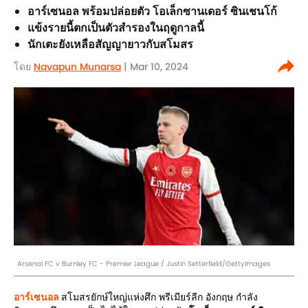
อาร์เซนอล พร้อมปล่อยตัว โอเล็กซานเดอร์ ซินเชนโก้
แข้งรายนี้ตกเป็นตัวสำรองในฤดูกาลนี้
นักเตะยังเหลือสัญญายาวกับสโมสร
โดย
Navapun Munarsa
| Mar 10, 2024
Arsenal FC v Burnley FC - Premier League / Justin Setterfield/GettyImages
อาร์เซนอล
สโมสรยักษ์ใหญ่แห่งศึก พรีเมียร์ลีก อังกฤษ กำลัง