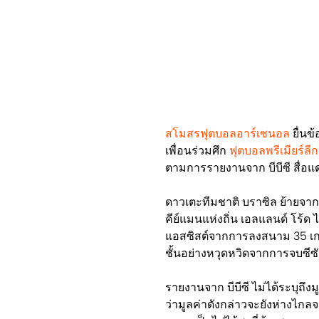
สโมสรฟุตบอลอาร์เซนอล
ยื่นข
เพื่อนร่วมศึก
ฟุตบอลพรีเมียร์ลี
ตามการรายงานจาก บีบีซี สื่อแดน
ดาวเตะทีมชาติ บราซิล ย้ายจาก
คีย์แมนแห่งถิ่น เอลแลนด์ โร้ด ได
แอสซิสต์จากการลงสนาม 35 เกมใ
ชั้นอย่างหวุดหวิดจากการจบซีซั
รายงานจาก บีบีซี ไม่ได้ระบุถ
ว่ามูลค่าดังกล่าวจะยังห่างไกลจา