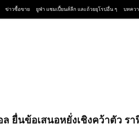
ข่าวซื้อขาย
ยูฟ่า แชมเปี้ยนส์ลีก และถ้วยยุโรปอื่น ๆ
บทควา
ล ยื่นข้อเสนอหยั่งเชิงคว้าตัว รา