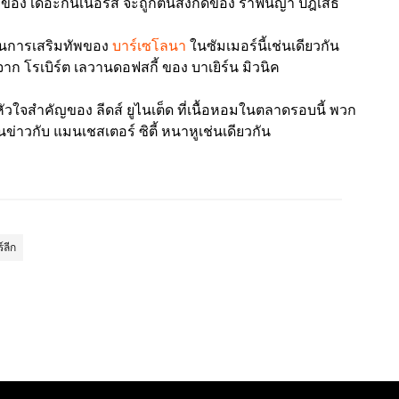
กของ เดอะกันเนอร์ส จะถูกต้นสังกัดของ ราฟินญา ปฎิเสธ
ป้าในการเสริมทัพของ
บาร์เซโลนา
ในซัมเมอร์นี้เช่นเดียวกัน
าก โรเบิร์ต เลวานดอฟสกี้ ของ บาเยิร์น มิวนิค
จสำคัญของ ลีดส์ ยูไนเต็ด ที่เนื้อหอมในตลาดรอบนี้ พวก
ป็นข่าวกับ แมนเชสเตอร์ ซิตี้ หนาหูเช่นเดียวกัน
ร์ลีก