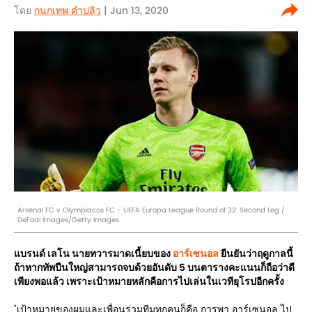
โดย
กนกเทพ คำปลิว
| Jun 13, 2020
Arsenal FC v Olympiacos FC - UEFA Europa League Round of 32: Second Leg /
DeFodi Images/Getty Images
แบรนด์ เลโน นายทวารมาดเนี้ยบของ
อาร์เซนอล
ยืนยันว่าฤดูกาลนี้
ถ้าหากทัพปืนใหญ่สามารถจบด้วยอันดับ 5 บนตารางคะแนนก็ถือว่าดี
เพียงพอแล้ว เพราะเป้าหมายหลักคือการไปเล่นในเวทียุโรปอีกครั้ง
"เป้าหมายของผมและเพื่อนร่วมทีมทุกคนก็คือ การพา อาร์เซนอล ไป