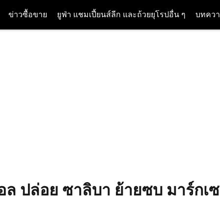
ข่าวซื้อขาย
ยูฟ่า แชมเปี้ยนส์ลีก และถ้วยยุโรปอื่น ๆ
บทควา
นอล ปล่อย ซาลิบา ย้ายซบ มาร์กเซ