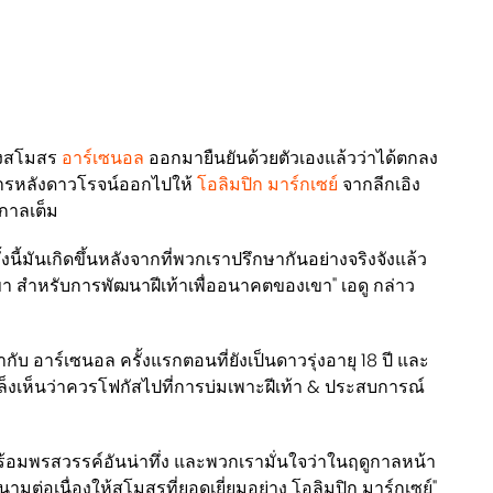
องสโมสร
อาร์เซนอล
ออกมายืนยันด้วยตัวเองแล้วว่าได้ตกลง
รหลังดาวโรจน์ออกไปให้
โอลิมปิก มาร์กเซย์
จากลีกเอิง
ูกาลเต็ม
งนี้มันเกิดขึ้นหลังจากที่พวกเราปรึกษากันอย่างจริงจังแล้ว
วเขา สำหรับการพัฒนาฝีเท้าเพื่ออนาคตของเขา" เอดู กล่าว
กับ อาร์เซนอล ครั้งแรกตอนที่ยังเป็นดาวรุ่งอายุ 18 ปี และ
มจึงเล็งเห็นว่าควรโฟกัสไปที่การบ่มเพาะฝีเท้า & ประสบการณ์
าพร้อมพรสวรรค์อันน่าทึ่ง และพวกเรามั่นใจว่าในฤดูกาลหน้า
ามต่อเนื่องให้สโมสรที่ยอดเยี่ยมอย่าง โอลิมปิก มาร์กเซย์"