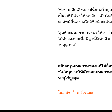
"ฟุตบอลลีกเอิงของฝรั่งเศสในยุคป
เป็นเวทีที่ช่วยให้ ซาลิบา เติ
ผลลัพธ์นั้นอย่างใกล้ชิดด้วยเช่น
"สุดท้ายผมอยากอวยพรให้เขาไปได้
ได้ทำผลงานเพื่อพิสูจน์ฝีเท้าตั
จบฤดูกาล"
สนับสนุนบทความของแท้ไม่ก็อปป
*ไม่อนุญาตให้คัดลอกบทความหร
ระบุไว้สูงสุด
โฮมเพจ
/
อาร์เซนอล