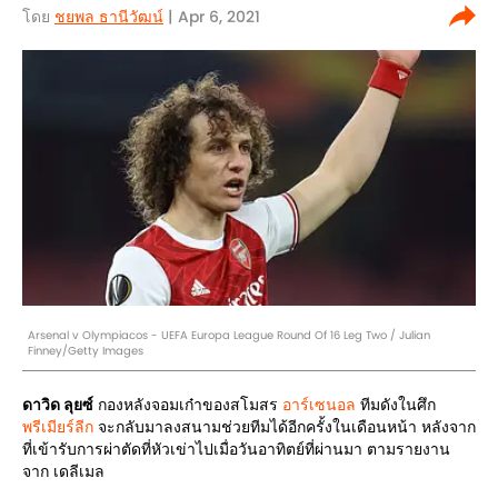
โดย
ชยพล ธานีวัฒน์
| Apr 6, 2021
Arsenal v Olympiacos - UEFA Europa League Round Of 16 Leg Two / Julian
Finney/Getty Images
ดาวิด ลุยซ์
กองหลังจอมเก๋าของสโมสร
อาร์เซนอล
ทีมดังในศึก
พรีเมียร์ลีก
จะกลับมาลงสนามช่วยทีมได้อีกครั้งในเดือนหน้า หลังจาก
ที่เข้ารับการผ่าตัดที่หัวเข่าไปเมื่อวันอาทิตย์ที่ผ่านมา ตามรายงาน
จาก เดลีเมล