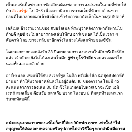
เซ็นเตอร์แบ็คชาวบราซิลเลียนต้องพลาดการลงสนามในเกมที่พ่ายให้
กับ
ลิเวอร์พูล
ไป 0-3 เนื่องจากมีอาการบาดเจ็บที่หัวเข่าด้านขวา
ก่อนที่ในเวลาต่อมาเจ้าตัวต้องเข้ารับการผ่าตัดเล็กในช่วงสุดสัปดาห์
เดลีเมล อ้างรายงานของ สปอร์ตเมล ที่ระบุว่าหลังการผ่าตัดผ่านไป
ด้วยดี ลุยซ์ จะไม่สามารถลงเล่นให้กับ อาร์เซนอล ได้เป็นเวลา 4
สัปดาห์ โดยเขาจะกลับมาอีกครั้งในช่วงโค้งสุดท้ายของซีซัน
โดยนอกจากกองหลังวัย 33 ปีจะพลาดการลงสนามในศึก พรีเมียร์ลีก
แล้ว เจ้าตัวจะยังไม่ได้ลงเล่นในศึก
ยูฟา ยูโรป้าลีก
รอบควอเตอร์ไฟ
นอลทั้งสองเลกอีกด้วย
อาร์เซนอล เพิ่งแพ้ให้กับ ลิเวอร์พูล ในศึก พรีเมียรืลีก นัดสุดสัปดาห์ที่
ผ่านมา ทำให้พวกเขาหล่นลงไปอยู่อันดับ 10 ของตาราง โดยมี 42
คะแนนจากการลงเล่น 30 นัด ซึ่งในเกมต่อไปพวกเขาจะเปิด เอมิ
เรตส์ สเตเดี้ยม ต้อนรับ สลาเวีย ปราก ในรอบ 8 ทีมสุดท้ายเลกแรก
วันพฤหัสบดีนี้
สนับสนุนบทความของแท้ไม่ก็อปปี้ต้อง 90min.com เท่านั้น! *ไม่
อนุญาตให้คัดลอกบทความหรือรูปภาพไม่ว่าวิธีใดๆ หากฝ่าฝืนมีความ