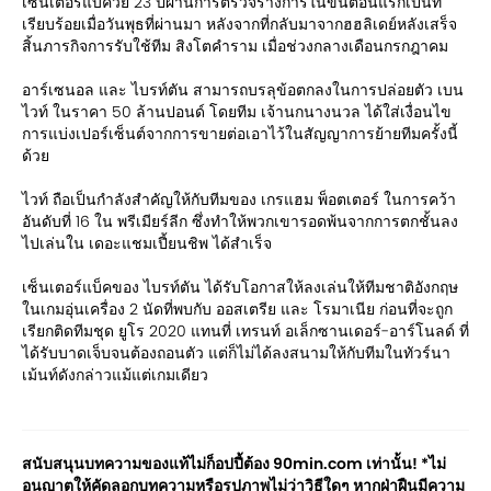
เซ็นเตอร์แบ็ควัย 23 ปีผ่านการตรวจร่างการในขั้นตอนแรกเป็นที่
เรียบร้อยเมื่อวันพุธที่ผ่านมา หลังจากที่กลับมาจากฮฮลิเดย์หลังเสร็จ
สิ้นภารกิจการรับใช้ทีม สิงโตคำราม เมื่อช่วงกลางเดือนกรกฎาคม
อาร์เซนอล และ ไบรท์ตัน สามารถบรลุข้อตกลงในการปล่อยตัว เบน
ไวท์ ในราคา 50 ล้านปอนด์ โดยทีม เจ้านกนางนวล ได้ใส่เงื่อนไข
การแบ่งเปอร์เซ็นต์จากการขายต่อเอาไว้ในสัญญาการย้ายทีมครั้งนี้
ด้วย
ไวท์ ถือเป็นกำลังสำคัญให้กับทีมของ เกรแฮม พ็อตเตอร์ ในการคว้า
อันดับที่ 16 ใน พรีเมียร์ลีก ซึ่งทำให้พวกเขารอดพ้นจากการตกชั้นลง
ไปเล่นใน เดอะแชมเปี้ยนชิพ ได้สำเร็จ
เซ็นเตอร์แบ็คของ ไบรท์ตัน ได้รับโอกาสให้ลงเล่นให้ทีมชาติอังกฤษ
ในเกมอุ่นเครื่อง 2 นัดที่พบกับ ออสเตรีย และ โรมาเนีย ก่อนที่จะถูก
เรียกติดทีมชุด ยูโร 2020 แทนที่ เทรนท์ อเล็กซานเดอร์-อาร์โนลด์ ที่
ได้รับบาดเจ็บจนต้องถอนตัว แต่ก็ไม่ได้ลงสนามให้กับทีมในทัวร์นา
เม้นท์ดังกล่าวแม้แต่เกมเดียว
สนับสนุนบทความของแท้ไม่ก็อปปี้ต้อง 90min.com เท่านั้น! *ไม่
อนุญาตให้คัดลอกบทความหรือรูปภาพไม่ว่าวิธีใดๆ หากฝ่าฝืนมีความ