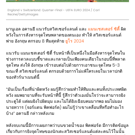
England v Switzerland: Quarter-Final - UEFA EURO 2024 / Carl
Recine/GettyImages
มานูเอล อคานยี แนวรับสวิสเซอร์แลนด์ และ
แมนเชสเตอร์ ซิตี้
ผิด
หวังในการสังหารจุดโทษพลาดของตนเอง ทำให้ สวิสเซอร์แลนด์
พ่าย อังกฤษ ตกรอบ 8 ทีมสุดท้าย
ยูโร 2024
แนวรับ แมนเชสเตอร์ ซิตี้ รับหน้าที่เป็นหนึ่งในมือสังหารจุดโทษใน
ช่วงการดวลแบบชี้ขาดและกลายเป็นเพียงคนเดียวในรอบนี้ที่พลาด
จุดโทษ ส่งให้ อังกฤษ เข้ารอบต่อไปด้วยการเอาชนะจุดโทษ 5-3
ขณะที่ สวิสเซอร์แลนด์ ตกรอบด้วยการไม่แพ้ใครเลยในเวลาปกติ
ของทัวร์นาเมนต์นี้
“มันเป็นเรื่องที่น่าผิดหวัง ผมรู้สึกว่าผมทำให้ทีมและคนทั้งประเทศผิด
หวัง ผมพยายามที่จะรับหน้าที่นี้ รู้สึกว่าตัวเองมั่นใจว่าจะสามารถยิง
ประตูได้ แต่ผมยิงไปผิดมุม และไม่ได้ยิงเฉียบคมมากพอ ผมไม่มอง
นายทวาร (จอร์แดน พิคฟอร์ด) ผมไม่รู้ว่าเขาเคลื่อนที่หรือทำอะไร
บ้าง” อคานยี กล่าวหลังเกม
หลังจบเกมนี้มีการเผยภาพว่าบนขวดน้ำของ พิคฟอร์ด มีการติดข้อมูล
เกี่ยวกับการยิงจุดโทษของนักเตะสวิสเซอร์แลนด์แต่ละคนไว้ในนั้น