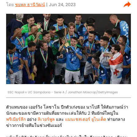
โดย
ชยพล ธานีวัฒน์
| Jun 24, 2023
SSC Napoli v UC Sampdoria - Serie A / Jonathan Moscrop/GettyImages
ตัวแทนของ เออร์วิง โลซาโน ปีกตัวเก่งของ นาโปลี ให้สัมภาษณ์ว่า
นักเตะของเขามีความฝันที่อยากจะเล่นให้กับ 2 ทีมยักษ์ใหญ่ใน
พรีเมียร์ลีก
อย่าง
ลิเวอร์พูล
และ
แมนเชสเตอร์ ยูไนเต็ด
ท่ามกลาง
ข่าวการย้ายทีมในช่วงซัมเมอร์