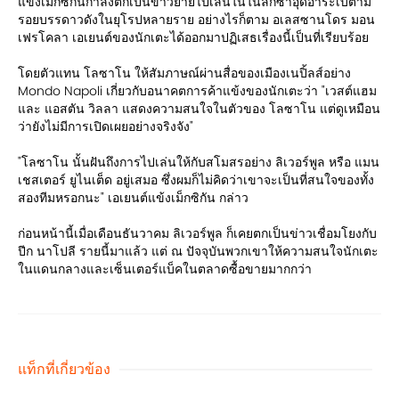
แข้งเม็กซิกันกำลังตกเป็นข่าวย้ายไปเล่นในในลีกซาอุดิอาระเบีตาม
รอยบรรดาวดังในยุโรปหลายราย อย่างไรก็ตาม อเลสซานโดร มอน
เฟรโคลา เอเยนต์ของนักเตะได้ออกมาปฏิเสธเรื่องนี้เป็นที่เรียบร้อย
โดยตัวแทน โลซาโน ให้สัมภาษณ์ผ่านสื่อของเมืองเนปิ้ลส์อย่าง
Mondo Napoli เกี่ยวกับอนาคตการค้าแข้งของนักเตะว่า "เวสต์แฮม
และ แอสตัน วิลลา แสดงความสนใจในตัวของ โลซาโน แต่ดูเหมือน
ว่ายังไม่มีการเปิดเผยอย่างจริงจัง"
"โลซาโน นั้นฝันถึงการไปเล่นให้กับสโมสรอย่าง ลิเวอร์พูล หรือ แมน
เชสเตอร์ ยูไนเต็ด อยู่เสมอ ซึ่งผมก็ไม่คิดว่าเขาจะเป็นที่สนใจของทั้ง
สองทีมหรอกนะ" เอเยนต์แข้งเม็กซิกัน กล่าว
ก่อนหน้านี้เมื่อเดือนธันวาคม ลิเวอร์พูล ก็เคยตกเป็นข่าวเชื่อมโยงกับ
ปีก นาโปลี รายนี้มาแล้ว แต่ ณ ปัจจุบันพวกเขาให้ความสนใจนักเตะ
ในแดนกลางและเซ็นเตอร์แบ็คในตลาดซื้อขายมากกว่า
แท็กที่เกี่ยวข้อง