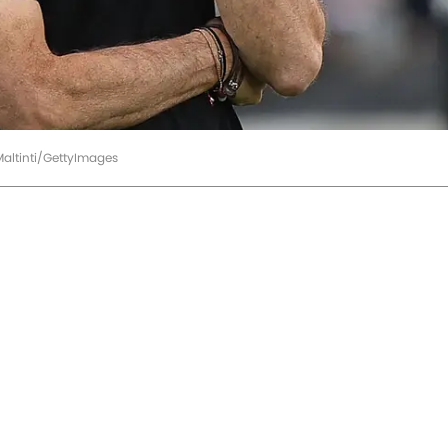
 Maltinti/GettyImages