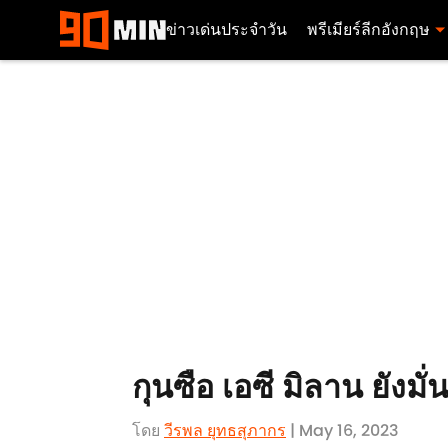
ข่าวเด่นประจำวัน
พรีเมียร์ลีกอังกฤษ
กุนซือ เอซี มิลาน ยังมั
โดย
วีรพล ยุทธสุภากร​
| May 16, 2023