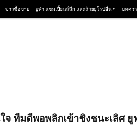
ข่าวซื้อขาย
ยูฟ่า แชมเปี้ยนส์ลีก และถ้วยยุโรปอื่น ๆ
บทควา
่นใจ ทีมดีพอพลิกเข้าชิงชนะเลิศ ยู