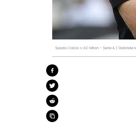
Spezia Calcio v AC MIlan - Serie A / Gabriele