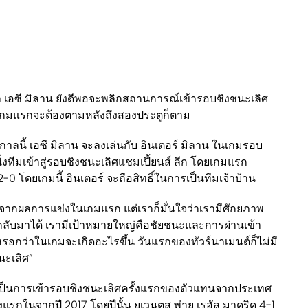
งว่า เอซี มิลาน ยังดีพอจะพลิกสถานการณ์เข้ารอบชิงชนะเลิศ
ลเกมแรกจะต้องตามหลังถึงสองประตูก็ตาม
ดูกาลนี้ เอซี มิลาน จะลงเล่นกับ อินเตอร์ มิลาน ในเกมรอบ
่งทีมเข้าสู่รอบชิงชนะเลิศแชมเปี้ยนส์ ลีก โดยเกมแรก
0 โดยเกมนี้ อินเตอร์ จะถือสิทธิ์ในการเป็นทีมเจ้าบ้าน
รียบจากผลการแข่งในเกมแรก แต่เราก็มั่นใจว่าเรามีศักยภาพ
บมาได้ เรามีเป้าหมายใหญ่คือชัยชนะและการผ่านเข้า
หรอกว่าในเกมจะเกิดอะไรขึ้น วันแรกของทัวร์นาเมนต์ก็ไม่มี
ะเลิศ”
จะเป็นการเข้ารอบชิงชนะเลิศครั้งแรกของตัวแทนจากประเทศ
งแรกในจากปี 2017 โดยปีนั้น ยูเวนตุส พ่าย เรอัล มาดริด 4-1