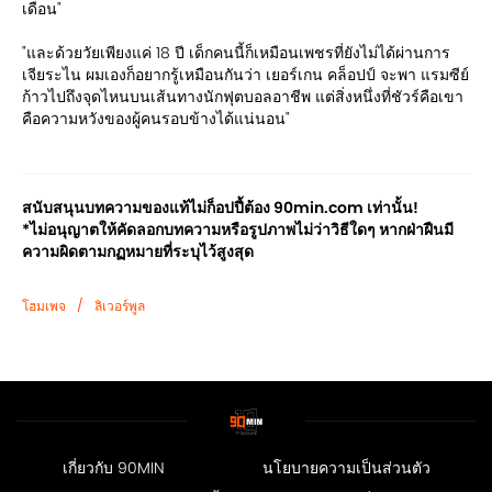
เดือน"
"และด้วยวัยเพียงแค่ 18 ปี เด็กคนนี้ก็เหมือนเพชรที่ยังไม่ได้ผ่านการ
เจียระไน ผมเองก็อยากรู้เหมือนกันว่า เยอร์เกน คล็อปป์ จะพา แรมซีย์
ก้าวไปถึงจุดไหนบนเส้นทางนักฟุตบอลอาชีพ แต่สิ่งหนึ่งที่ชัวร์คือเขา
คือความหวังของผู้คนรอบข้างได้แน่นอน"
สนับสนุนบทความของแท้ไม่ก็อปปี้ต้อง 90min.com เท่านั้น!
*ไม่อนุญาตให้คัดลอกบทความหรือรูปภาพไม่ว่าวิธีใดๆ หากฝ่าฝืนมี
ความผิดตามกฏหมายที่ระบุไว้สูงสุด
/
โฮมเพจ
ลิเวอร์พูล
เกี่ยวกับ 90MIN
นโยบายความเป็นส่วนตัว