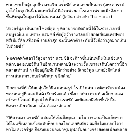
พวกเขาเป็นผู้ปลุกปั้น คาลวิน แรมซีย์ จนกลายเป็นดาวรุ่งพรสวรรค์
สูงได้ในทุกวันนี้ ผมแทบไม่ได้มีส่วนช่วยอะไรเลย เพราะเพิ่งดึงเขา
ขึ้นทีมชุดใหญ่มาได้ไม่นานเอง" กู๊ดวิน กล่าวกับ The Herald
"ลิเวอร์พูล เป็นฝ่ายโชคดีสุด ๆ ที่สามารถปิดดีลนี้ได้ในช่วงเวลาที่
สมบูรณ์แบบ เพราะ แรมซีย์ คือผู้คว้ารางวัลแข้งยอดเยี่ยมแห่งปีของ
พรีเมียร์ลีก สก็อตต์ รายล่าสุด ฉะนั้นค่าตัวระดับนี้จึงถือว่าถูกมากเกิน
ไปด้วยซ้ำ"
"ผมคาดหวังเอาไว้สูงมากว่า แรมซีย์ จะก้าวขึ้นเป็นหนึ่งในแข้งเสา
หลักของ อเบอร์ดีน ไปอีกนานหลายปี เพราะงั้นเขาจะเติบโตกว่านี้อีก
หลายเท่าแน่ ๆ เมื่ออยู่กับทีมที่ดีกว่าอย่าง ลิเวอร์พูล แถมยังมีสไตล์
การเล่นเหมาะกับเจ้าตัวสุด ๆ อีกด้วย"
"อีกอย่างที่ทำให้ผมอุ่นใจก็คือ แอนดรูว์ โรเบิร์ตสัน รอต้อนรับรุ่นน้อง
ของตนอยู่ที่ แอนฟิลด์ เรียบร้อยแล้ว ซึ่งเขากับ เทรนท์ อเล็กซานเด
อร์-อาร์โนลด์ พิสูจน์ให้เห็นว่า แรมซีย์ จะพัฒนาฝีเท้าขึ้นไปใน
ทิศทางเดียวกันอย่างไม่ต้องสงสัยเลย"
"ปีที่ผ่านมา แรมซีย์ แสดงให้เห็นถึงคุณภาพในการเล่นเป็นแบ็คขวา
ได้ไม่แพ้เหล่าแข้งระดับท็อปของโลกเลยทีเดียว ผมจึงไม่แปลกใจว่า
ทำไม ลิเวอร์พูล ถึงส่งแมวมองมาซุ่มดูฟอร์มอย่างจริงจังต่อเนื่องหลาย