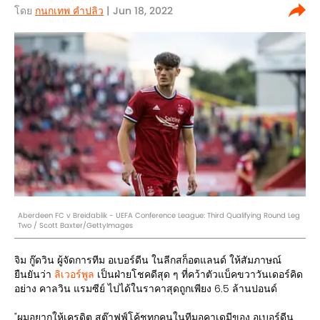
โดย
กนกเทพ คำปลิว
| Jun 18, 2022
Aberdeen FC v Breidablik - UEFA Conference League: Third Qualifying Round Leg
Two / Scott Baxter/GettyImages
จิม กู๊ดวิน ผู้จัดการทีม อเบอร์ดีน ในลีกสก็อตแลนด์ ให้สัมภาษณ์
ยืนยันว่า
ลิเวอร์พูล
เป็นฝ่ายโชคดีสุด ๆ ที่คว้าตัวแบ็คขวาวันเดอร์คิด
อย่าง คาลวิน แรมซีย์ ไปได้ในราคาสุดถูกเพียง 6.5 ล้านปอนด์
"ผมอยากให้เครดิต สต๊าฟฟ์โค้ชทุกคนในทีมอคาเดมีของ อเบอร์ดีน