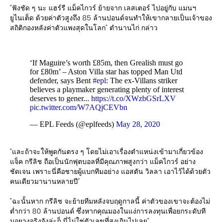
"ฟังชัด ๆ นะ แฮร์รี แม็คไกวร์ ย้ายจาก เลสเตอร์ ไปอยู่กับ แมนฯ
ยูไนเต็ด ด้วยค่าตัวสูงถึง 85 ล้านปอนด์จนทำให้เขากลายเป็นเจ้าของ
สถิติกองหลังค่าตัวแพงสุดในโลก" ตำนานไก่ กล่าว
‘If Maguire’s worth £85m, then Grealish must go
for £80m’ – Aston Villa star has topped Man Utd
defender, says Bent
#epl
: The ex-Villans striker
believes a playmaker generating plenty of interest
deserves to gener...
https://t.co/XWzbGSrLXV
pic.twitter.com/W7AQjCEVbn
— EPL Feeds (@eplfeeds)
May 28, 2020
"และถ้าจะให้พูดกันตรง ๆ โดยไม่เอาเรื่องตำแหน่งเข้ามาเกี่ยวข้อง
แจ็ค กรีลิช ถือเป็นนักฟุตบอลที่มีคุณภาพสูงกว่า แม็คไกวร์ อย่าง
ชัดเจน เพราะนี่คือชายผู้แบกทีมอย่าง แอสตัน วิลลา เอาไว้ได้ด้วยตัว
คนเดียวมานานหลายปี"
"ฉะนั้นหาก กรีลิช จะย้ายทีมหลังจบฤดูกาลนี้ ค่าตัวของเขาจะต้องไม่
ต่ำกว่า 80 ล้านปอนด์ ซึ่งหากคุณมองในแง่การลงทุนเพื่อยกระดับที
มอยางจริงจังล่ะก็ นี่ไม่ใช่ตัวเลขที่สูงเกินไปเลย"