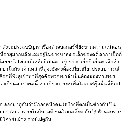
กำลังจะประสบปัญหาเรื่องตัวจบสกอร์ที่ยังขาดความแน่นอน
ง ที่อายุมากแล้วแถมอยู่ในช่วงขาลง อเล็กซองดร์ ลากาเซ็ตต์
มออกไป ส่วนทีเหลือก็เป็นดาวรุ่งอย่าง เอ็ดดี เอ็นเคเทียห์ กา
น บาโลกัน เด็กเหล่านี้ดูจะยังคงต้องเกี่ยวเกี่ยวประสบการณ์
ลือกที่ฟังดูเข้าท่าที่สุดคือพวกเขาจำเป็นต้องมองหาเพชร
งเดือนมกราคมนี้ หากต้องการจะเพิ่มโอกาสลุ้นพื้นที่ท็อป
 ลองมาดูกันว่ามีกองหน้าคนใดบ้างที่ตกเป็นข่าวกับ ปืน
มาสอยตาข่ายในถิ่น เอมิเรตส์ สเตเดี้ยม กับ "8 หัวหอกทาง
ะมีใครกันบ้าง ตามไปดูกัน