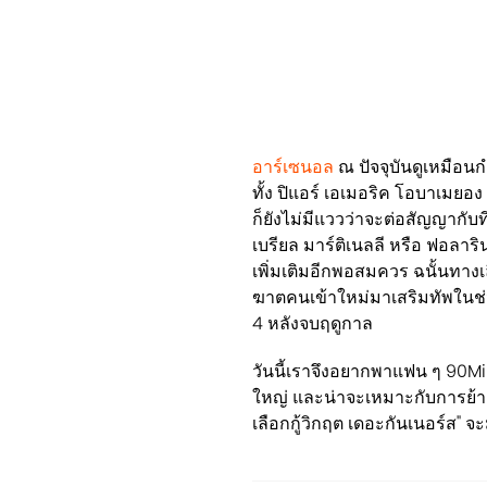
อาร์เซนอล
ณ ปัจจุบันดูเหมือน
ทั้ง ปิแอร์ เอเมอริค โอบาเมยอ
ก็ยังไม่มีแววว่าจะต่อสัญญากับที
เบรียล มาร์ติเนลลี หรือ ฟอลาริ
เพิ่มเติมอีกพอสมควร ฉนั้นทางเ
ฆาตคนเข้าใหม่มาเสริมทัพในช่ว
4 หลังจบฤดูกาล
วันนี้เราจึงอยากพาแฟน ๆ 90Min
ใหญ่ และน่าจะเหมาะกับการย้าย
เลือกกู้วิกฤต เดอะกันเนอร์ส" จ