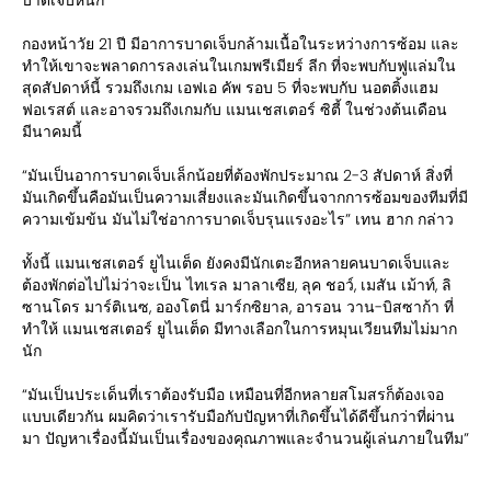
กองหน้าวัย 21 ปี มีอาการบาดเจ็บกล้ามเนื้อในระหว่างการซ้อม และ
ทำให้เขาจะพลาดการลงเล่นในเกมพรีเมียร์ ลีก ที่จะพบกับฟูแล่มใน
สุดสัปดาห์นี้ รวมถึงเกม เอฟเอ คัพ รอบ 5 ที่จะพบกับ นอตติ้งแฮม
ฟอเรสต์ และอาจรวมถึงเกมกับ แมนเชสเตอร์ ซิตี้ ในช่วงต้นเดือน
มีนาคมนี้
“มันเป็นอาการบาดเจ็บเล็กน้อยที่ต้องพักประมาณ 2-3 สัปดาห์ สิ่งที่
มันเกิดขึ้นคือมันเป็นความเสี่ยงและมันเกิดขึ้นจากการซ้อมของทีมที่มี
ความเข้มข้น มันไม่ใช่อาการบาดเจ็บรุนแรงอะไร” เทน ฮาก กล่าว
ทั้งนี้ แมนเชสเตอร์ ยูไนเต็ด ยังคงมีนักเตะอีกหลายคนบาดเจ็บและ
ต้องพักต่อไปไม่ว่าจะเป็น ไทเรล มาลาเซีย, ลุค ชอว์, เมสัน เม้าท์, ลิ
ซานโดร มาร์ติเนซ, อองโตนี่ มาร์กซิยาล, อารอน วาน-บิสซาก้า ที่
ทำให้ แมนเชสเตอร์ ยูไนเต็ด มีทางเลือกในการหมุนเวียนทีมไม่มาก
นัก
“มันเป็นประเด็นที่เราต้องรับมือ เหมือนที่อีกหลายสโมสรก็ต้องเจอ
แบบเดียวกัน ผมคิดว่าเรารับมือกับปัญหาที่เกิดขึ้นได้ดีขึ้นกว่าที่ผ่าน
มา ปัญหาเรื่องนี้มันเป็นเรื่องของคุณภาพและจำนวนผู้เล่นภายในทีม”