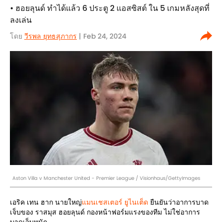
• ฮอยลุนด์ ทำได้แล้ว 6 ประตู 2 แอสซิสต์ ใน 5 เกมหลังสุดที่
ลงเล่น
โดย
วีรพล ยุทธสุภากร​
| Feb 24, 2024
Aston Villa v Manchester United - Premier League / Visionhaus/GettyImages
เอริค เทน ฮาก นายใหญ่
แมนเชสเตอร์ ยูไนเต็ด
ยืนยันว่าอาการบาด
เจ็บของ ราสมุส ฮอยลุนด์ กองหน้าฟอร์มแรงของทีม ไม่ใช่อาการ
บาดเจ็บหนัก