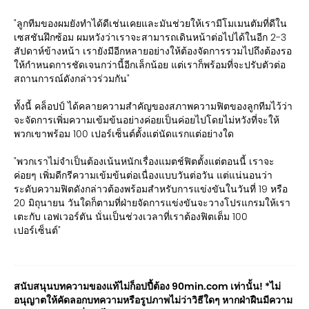
"ลูกทีมของผมยังทำได้ดีเช่นเคยและมันช่วยให้เรามีโมเมนตัมที่ดีใน
เซสชันฝึกซ้อม ผมหวังว่าเราจะสามารถเดินหน้าต่อไปได้ในอีก 2-3
สัปดาห์ข้างหน้า เรายังมีอีกหลายอย่างให้ต้องจัดการรวมไปถึงต้องรอ
ให้กำหนดการชัดเจนกว่านี้อีกเล็กน้อย แต่เราก็พร้อมที่จะปรับตัวต่อ
สถานการณ์ดังกล่าวร่วมกัน"
ทั้งนี้ คล็อปป์ ได้คลายความสำคัญของสภาพความฟิตของลูกทีมไว้ว่า
จะจัดการเพิ่มความเข้มข้นอย่างค่อยเป็นค่อยไปโดยไม่หวังที่จะให้
พวกเขาพร้อม 100 เปอร์เซ็นต์ตั้งแต่นัดแรกแต่อย่างใด
"พวกเราไม่จำเป็นต้องเน้นหนักเรื่องแมตช์ฟิตตั้งแต่ตอนนี้ เราจะ
ค่อยๆ เพิ่มดีกรีความเข้มข้นต่อเนื่องแบบวันต่อวัน แต่แน่นอนว่า
ระดับความฟิตดังกล่าวต้องพร้อมสำหรับการแข่งขันในวันที่ 19 หรือ
20 มิถุนายน วันใดก็ตามที่ฝ่ายจัดการแข่งขันจะวางโปรแกรมให้เรา
เตะกับ เอฟเวอร์ตัน นั่นเป็นช่วงเวลาที่เราต้องฟิตเต็ม 100
เปอร์เซ็นต์"
สนับสนุนบทความของแท้ไม่ก็อปปี้ต้อง 90min.com เท่านั้น! *ไม่
อนุญาตให้คัดลอกบทความหรือรูปภาพไม่ว่าวิธีใดๆ หากฝ่าฝืนมีความ