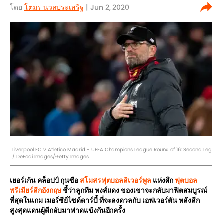
โดย
โตมร นวลประเสริฐ
| Jun 2, 2020
Liverpool FC v Atletico Madrid - UEFA Champions League Round of 16: Second Leg
/ DeFodi Images/Getty Images
เยอร์เก้น คล็อปป์ กุนซือ
สโมสรฟุตบอลลิเวอร์พูล
แห่งศึก
ฟุตบอล
พรีเมียร์ลีกอังกฤษ
ชี้ว่าลูกทีม หงส์แดง ของเขาจะกลับมาฟิตสมบูรณ์
ที่สุดในเกม เมอร์ซีย์ไซด์ดาร์บี้ ที่จะลงดวลกับ เอฟเวอร์ตัน หลังลีก
สูงสุดแดนผู้ดีกลับมาฟาดแข้งกันอีกครั้ง