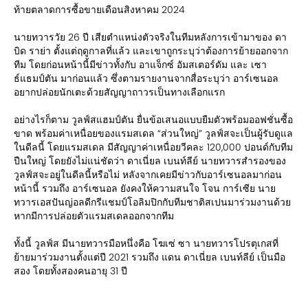
ท้ายตลาดการซื้อขายเดือนสิงหาคม 2024
นายทวารวัย 26 ปี เสียตำแหน่งตัวจริงในทีมหลังการเข้ามาของ ดา
บิด ราย่า ตั้งแต่ฤดูกาลที่แล้ว และเขาถูกระบุว่าต้องการย้ายออกจาก
ทีม โดยก่อนหน้านี้มีข่าวทั้งกับ อาแจ็กซ์ อัมสเตอร์ดัม และ เซา
ธ์แธมป์ตัน มาก่อนแล้ว ซึ่งตามรายงานจากสื่อระบุว่า อาร์เซนอล
อยากปล่อยนักเตะด้วยสัญญาถาวรเป็นทางเลือกแรก
อย่างไรก็ตาม วูลฟ์สแฮมป์ตัน ยื่นข้อเสนอแบบยืมตัวพร้อมออฟชั่นซื้อ
ขาด พร้อมค่าเหนื่อยของแรมสเดล “ส่วนใหญ่” วูลฟ์สจะเป็นผู้รับดูแล
ในดีลนี้ โดยแรมสเดล มีสัญญาค่าเหนื่อยวีคละ 120,000 ปอนด์กับทีม
ปืนใหญ่ โดยยังไม่แน่ชัดว่า ดาเนี่ยล เบนท์ลีย์ นายทวารสำรองของ
วูลฟ์สจะอยู่ในดีลนี้หรือไม่ หลังจากเคยมีข่าวกับอาร์เซนอลมาก่อน
หน้านี้ รวมถึง อาร์เซนอล ยังคงให้ความสนใจ โจน การ์เซีย นาย
ทวารเอสปันญ่อลดีกรีแชมป์โอลิมปิกกับทีมชาติสเปนมาร่วมงานด้วย
หากมีการปล่อยตัวแรมสเดลออกจากทีม
ทั้งนี้ วูลฟ์ส มีนายทวารมือหนึ่งคือ โฆเซ่ ซา นายทวารโปรตุเกสที่
ย้ายมาร่วมงานตั้งแต่ปี 2021 รวมถึง แดน ดาเนี่ยล เบนท์ลีย์ เป็นมือ
สอง โดยทั้งสองคนอายุ 31 ปี