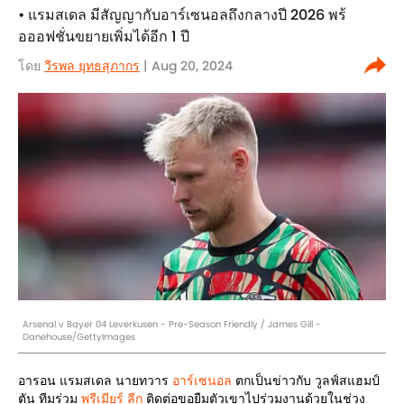
• แรมสเดล มีสัญญากับอาร์เซนอลถึงกลางปี 2026 พร้
อออฟชั่นขยายเพิ่มได้อีก 1 ปี
โดย
วีรพล ยุทธสุภากร​
| Aug 20, 2024
Arsenal v Bayer 04 Leverkusen - Pre-Season Friendly / James Gill -
Danehouse/GettyImages
อารอน แรมสเดล นายทวาร
อาร์เซนอล
ตกเป็นข่าวกับ วูลฟ์สแฮมป์
ตัน ทีมร่วม
พรีเมียร์ ลีก
ติดต่อขอยืมตัวเขาไปร่วมงานด้วยในช่วง