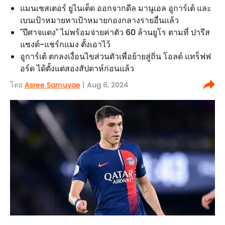
แมนเชสเตอร์ ยูไนเต็ด ออกจากดีล มานูเอล อูการ์เต้ และ
เบนเป้าหมายหาเป้าหมายกองกลางรายอื่นแล้ว
"ปีศาจแดง" ไม่พร้อมจ่ายค่าตัว 60 ล้านยูโร ตามที่ ปารีส
แซงต์-แชร์กแมง ตั้งเอาไว้
อูการ์เต้ ตกลงเงื่อนไขส่วนตัวเพื่อย้ายสู่ถิ่น โอลด์ แทร็ฟฟ
อร์ด ได้ตั้งแต่สองสัปดาห์ก่อนแล้ว
โดย
Asree Samuyae
| Aug 6, 2024