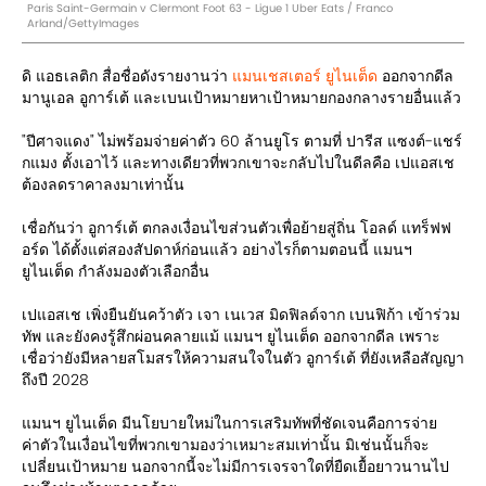
Paris Saint-Germain v Clermont Foot 63 - Ligue 1 Uber Eats / Franco
Arland/GettyImages
ดิ แอธเลติก สื่อชื่อดังรายงานว่า
แมนเชสเตอร์ ยูไนเต็ด
ออกจากดีล
มานูเอล อูการ์เต้ และเบนเป้าหมายหาเป้าหมายกองกลางรายอื่นแล้ว
"ปีศาจแดง" ไม่พร้อมจ่ายค่าตัว 60 ล้านยูโร ตามที่ ปารีส แซงต์-แชร์
กแมง ตั้งเอาไว้ และทางเดียวที่พวกเขาจะกลับไปในดีลคือ เปแอสเช
ต้องลดราคาลงมาเท่านั้น
เชื่อกันว่า อูการ์เต้ ตกลงเงื่อนไขส่วนตัวเพื่อย้ายสู่ถิ่น โอลด์ แทร็ฟฟ
อร์ด ได้ตั้งแต่สองสัปดาห์ก่อนแล้ว อย่างไรก็ตามตอนนี้ แมนฯ
ยูไนเต็ด กำลังมองตัวเลือกอื่น
เปแอสเช เพิ่งยืนยันคว้าตัว เจา เนเวส มิดฟิลด์จาก เบนฟิก้า เข้าร่วม
ทัพ และยังคงรู้สึกผ่อนคลายแม้ แมนฯ ยูไนเต็ด ออกจากดีล เพราะ
เชื่อว่ายังมีหลายสโมสรให้ความสนใจในตัว อูการ์เต้ ที่ยังเหลือสัญญา
ถึงปี 2028
แมนฯ ยูไนเต็ด มีนโยบายใหม่ในการเสริมทัพที่ชัดเจนคือการจ่าย
ค่าตัวในเงื่อนไขที่พวกเขามองว่าเหมาะสมเท่านั้น มิเช่นนั้นก็จะ
เปลี่ยนเป้าหมาย นอกจากนี้จะไม่มีการเจรจาใดที่ยืดเยื้อยาวนานไป