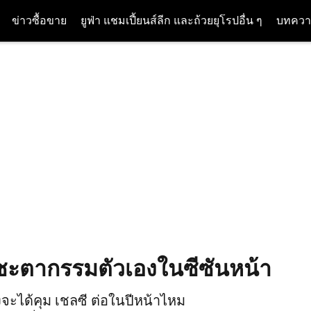
ข่าวซื้อขาย
ยูฟ่า แชมเปี้ยนส์ลีก และถ้วยยุโรปอื่น ๆ
บทควา
รู้ชะตากรรมตัวเองในซีซันหน้า
เองจะได้คุม เชลซี ต่อในปีหน้าไหม