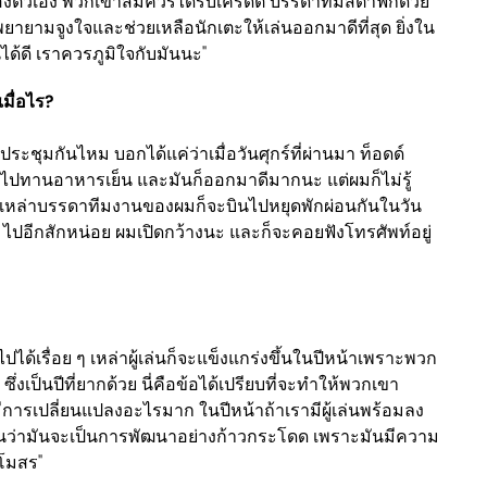
ตัวเอง พวกเขาสมควรได้รับเครดิต บรรดาทีมสต๊าฟก็ด้วย
ยายามจูงใจและช่วยเหลือนักเตะให้เล่นออกมาดีที่สุด ยิ่งใน
ได้ดี เราควรภูมิใจกับมันนะ"
มื่อไร?
รประชุมกันไหม บอกได้แค่ว่าเมื่อวันศุกร์ที่ผ่านมา ท็อดด์
ผมไปทานอาหารเย็น และมันก็ออกมาดีมากนะ แต่ผมก็ไม่รู้
ก เหล่าบรรดาทีมงานของผมก็จะบินไปหยุดพักผ่อนกันในวัน
น ไปอีกสักหน่อย ผมเปิดกว้างนะ และก็จะคอยฟังโทรศัพท์อยู่
เรื่อย ๆ เหล่าผู้เล่นก็จะแข็งแกร่งขึ้นในปีหน้าเพราะพวก
่งเป็นปีที่ยากด้วย นี่คือข้อได้เปรียบที่จะทำให้พวกเขา
ีการเปลี่ยนแปลงอะไรมาก ในปีหน้าถ้าเรามีผู้เล่นพร้อมลง
่ามันจะเป็นการพัฒนาอย่างก้าวกระโดด เพราะมันมีความ
สโมสร"