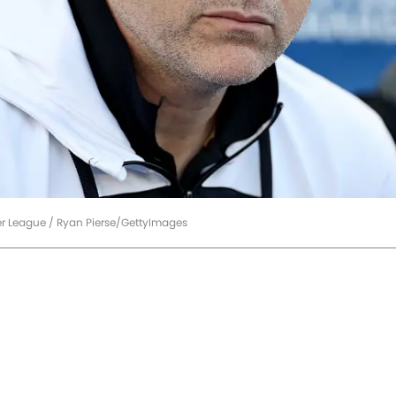
er League / Ryan Pierse/GettyImages