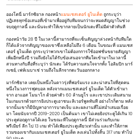
อองโตนี่ มาร์กซิยาล กองหน้า
แมนเชสเตอร์ ยูไนเต็ด
ถูกระบุว่า
ปฏิเสธทุกข้อเสนอที่เข้ามาเพื่ออยู่กับทีมจนกว่าจะหมดสัญญาในช่วง
จบฤดูกาลนี้ และนั่นจะทำให้เขากลายเป็นนักเตะที่ไม่มีค่าตัวทันที
กองหน้าวัย 28 ปี ในเวลานี้สามารถที่จะเซ็นสัญญาล่วงหน้ากับทีมใด
ก็ได้แล้วจากสัญญาของเขาซึ่งเหลือไม่ถึง 6 เดือน ในขณะที่ แมนเชส
เตอร์ ยูไนเต็ด ถูกระบุว่าพวกเขาไม่ต้องกการใช้ออฟชั่นขยายสัญญา
เพิ่มอีกหนึ่งปี รวมถึงยังไม่ได้รับข้อเสนอจากทีมใดเข้ามาในเวลานี้
สวนทางกับสื่อที่ระบุว่า นักเตะ ได้รับความสนใจจากทั้ง โอลิมปิก มาร์
กเซย์, เฟห์เนบาเช่ รวมถึงในลีกจากตะวันออกกลาง
มาร์กซิยาล เคยเป็นหนึ่งในดาวรุ่งที่ฟอร์มแรง และน่าสนใจที่สุดคน
หนึ่งในวงการฟุตบอล หลังจากแมนเชสเตอร์ ยูไนเต็ด ได้ตัวเข้ามา
จาก อาแอส โมนาโก ด้วยค่าตัว 60 ล้านยูโร และเขาประเดิมสนาม
ในเกมแรกด้วยการยิงประตูเอาชนะลิเวอร์พูลทันที อย่างไรก็ตาม หลัง
จากนั้นเขาก็มีปัญหาอาการบาดเจ็บ และผลงานที่ไม่สม่ำเสมอเรื่อย
มา โดยนับจากปี 2019-2020 เป็นต้นมา เขาไม่เคยยิงประตูได้เกิน 10
ประตูต่อฤดูกาลได้เลย ในขณะที่ในฤดูกาลนี้ มีส่วนร่วมกับเกม
พรีเมียร์ ลีก ไป 13 เกม ทำได้เพียงประตูเดียวเท่านั้น และทำให้ภาพ
รวมของเขากับแมนเชสเตอร์ ยูไนเต็ด ลงเล่นไปทั้งสิ้น 317 เกม ทำไป
90 ประตู