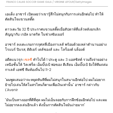
FRANCE CALAIS SOCCER GAME GALA / VIRGINIE LEFOUR/GettyImages
เอแด็ง อาซาร์ เปิดเผยว่าเขารู้สึกไม่สนุกกับการเล่นอีกต่อไป ทำให้
ตัดสินใจแขวนสตั๊ด
ดาวเตะวัย 32 ปี ประกาศแขวนสตั๊ดเมื่อสัปดาห์ที่แล้วหลังยกเลิก
สัญญากับ เรอัล มาดริด ในช่วงซัมเมอร์
อาซาร์ ลงเตะเกมการกุศลที่เมืองกาเลส์ พร้อมด้วยเหล่าตำนานอย่าง
โรแบร์ ปิแรส, ดิดิเยร์ เดส์ชองส์ และ โลร็องต์ บล็องต์
อดีตแนวรุก
เชลซี
ทำไปได้ 1 ประตู และ 3 แอสซิสต์ รวมถึงจ่ายอย่าง
เหนือชั้นให้ วิลเฟร็ด เอ็มบั๊ปเป้ พ่อของ คีเลียน เอ็มบั๊ปเป้ ยิงให้ทีมถล่ม
กาเลส์ เอฟซี ทีมท้องถิ่นไป 11-2
"ผมพูดเสมอว่าจะหยุดทันทีที่ผมไม่สนุกในสนามอีกต่อไป ผมไม่อยาก
ย้ายไปเล่นให้สโมสรไหนก็ตามเพื่อเงินเท่านั้น" อาซาร์ กล่าวกับ
L'Avenir
"มันเป็นทางออกที่ดีที่สุด ผมไม่เอ็นจอยกับการฝึกซ้อมอีกต่อไป และผม
ไม่อยากลงเล่นอีกแล้ว ดังนั้นการตัดสินใจมันง่ายมาก"