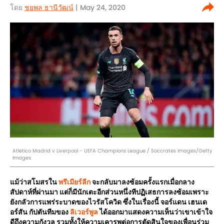
โดย
ชยพล ธานีวัฒน์
| May 24, 2020
Atletico Madrid v Liverpool - UEFA Champions League / Soccrates Images/Getty
Images
แม้ว่าสโมสรใน
พรีเมียร์ลีก
จะกลับมาลงซ้อมครั้งแรกเมื่อกลาง
สัปดาห์ที่ผ่านมา แต่ก็มีนักเตะอีกส่วนหนึ่งทีปฏิเสธการลงซ้อมเพราะ
ยังกลัวการแพร่ระบาดของไวรัสโควิด ซึ่งในเรื่องนี้ จอร์แดน เฮนเด
อร์สัน กัปตันทีมของ
ลิเวอร์พูล
ได้ออกมาแสดงความเห็นว่าเขาเข้าใจ
ดีถึงความกังวล รวมทั้งให้ความเคารพต่อการตัดสินใจของเพื่อนร่วม