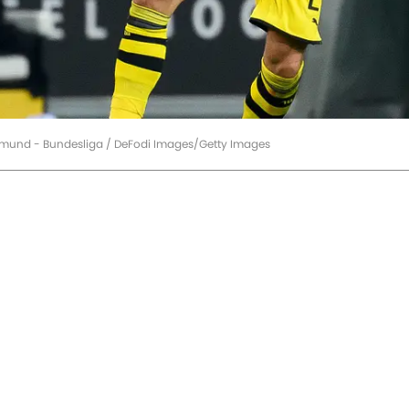
mund - Bundesliga / DeFodi Images/Getty Images