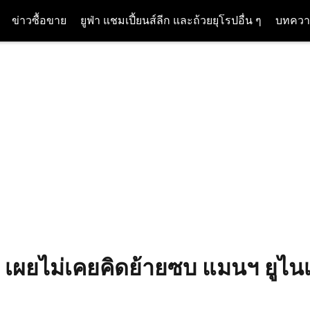
ข่าวซื้อขาย
ยูฟ่า แชมเปี้ยนส์ลีก และถ้วยยุโรปอื่น ๆ
บทควา
าน เผยไม่เคยคิดย้ายซบ แมนฯ ยูไน