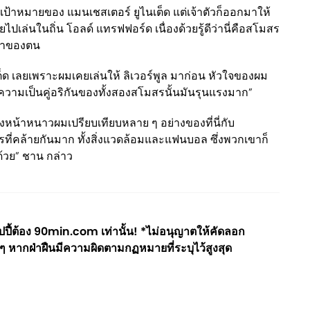
็นเป้าหมายของ แมนเชสเตอร์ ยูไนเต็ด แต่เจ้าตัวก็ออกมาให้
ไปเล่นในถิ่น โอลด์ แทรฟฟอร์ด เนื่องด้วยรู้ดีว่านี่คือสโมสร
ก่าของตน
ต็ด เลยเพราะผมเคยเล่นให้ ลิเวอร์พูล มาก่อน หัวใจของผม
ว่าความเป็นคู่อริกันของทั้งสองสโมสรนั้นมันรุนแรงมาก”
วงหน้าหนาวผมเปรียบเทียบหลาย ๆ อย่างของที่นี่กับ
ะไรที่คล้ายกันมาก ทั้งสิ่งแวดล้อมและแฟนบอล ซึ่งพวกเขาก็
นด้วย” ชาน กล่าว
ี้ต้อง 90min.com เท่านั้น! *ไม่อนุญาตให้คัดลอก
ๆ หากฝ่าฝืนมีความผิดตามกฏหมายที่ระบุไว้สูงสุด