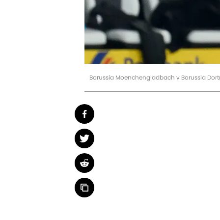
Borussia Moenchengladbach v Borussia Dort