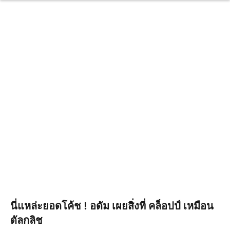
นี่แหล่ะยอดโค้ช ! อดัม เผยสิ่งที่ คล็อปป์ เหมือน
ดัลกลิช