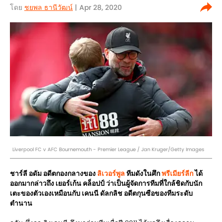
โดย
ชยพล ธานีวัฒน์
| Apr 28, 2020
Liverpool FC v AFC Bournemouth - Premier League / Jan Kruger/Getty Images
ชาร์ลี อดัม อดีตกองกลางของ
ลิเวอร์พูล
ทีมดังในศึก
พรีเมียร์ลีก
ได้
ออกมากล่าวถึง เยอร์เก้น คล็อปป์ ว่าเป็นผู้จัดการทีมที่ใกล้ชิดกับนัก
เตะของตัวเองเหมือนกับ เคนนี ดัลกลิช อดีตกุนซือของทีมระดับ
ตำนาน