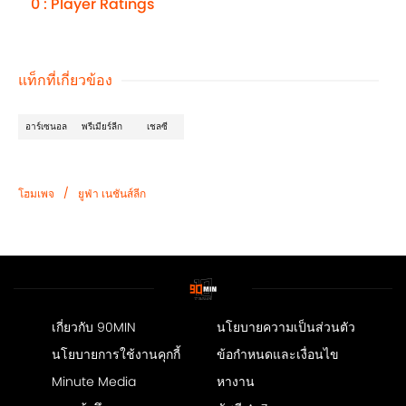
0 : Player Ratings
แท็กที่เกี่ยวข้อง
อาร์เซนอล
พรีเมียร์ลีก
เชลซี
/
โฮมเพจ
ยูฟ่า เนชันส์ลีก
เกี่ยวกับ 90MIN
นโยบายความเป็นส่วนตัว
นโยบายการใช้งานคุกกี้
ข้อกำหนดและเงื่อนไข
Minute Media
หางาน