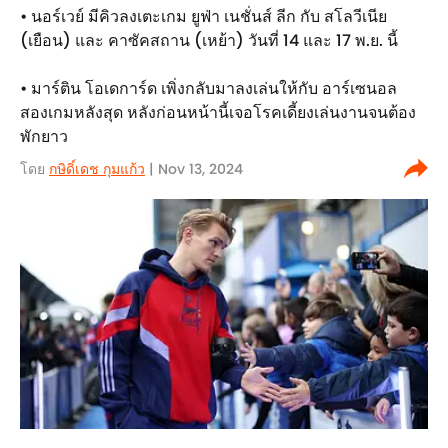
• นอร์เวย์ มีคิวลงเตะเกม ยูฟ่า เนชั่นส์ ลีก กับ สโลวีเนีย
(เยือน) และ คาซัคสถาน (เหย้า) วันที่ 14 และ 17 พ.ย. นี้
• มาร์ติน โอเดการ์ด เพิ่งกลับมาลงเล่นให้กับ อาร์เซนอล
สองเกมหลังสุด หลังก่อนหน้านี้เจอโรคเดี้ยงเล่นงานจนต้อง
พักยาว
โดย
กษิดิ์เดช กุมแก้ว
| Nov 13, 2024