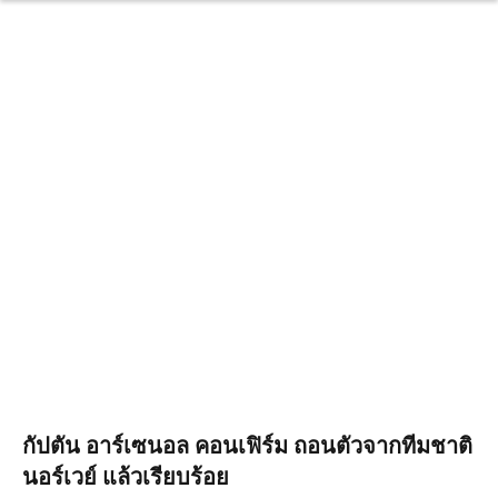
กัปตัน อาร์เซนอล คอนเฟิร์ม ถอนตัวจากทีมชาติ
นอร์เวย์ แล้วเรียบร้อย