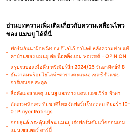
อ่านบทความเพิ่มเติมเกี่ยวกับความเคลื่อนไหว
ของ แมนยู ได้ที่นี่
ฟอร์มอันน่าผิดหวังของ ดิโอโก้ ดาโลต์ หลังความพ่ายแพ้
•
คาบ้านของ แมนยู ต่อ น็อตติ้งแฮม ฟอเรสต์ - OPINION
สรุปผลบอลเมื่อคืน พรีเมียร์ลีก 2024/25 วันอาทิตย์ที่ 8
ธันวาคมพร้อมไฮไลท์-ตารางคะแนน: เชลซี รัวแซง,
•
อาร์เซนอล สะดุด
สื่อดังเผยสาเหตุ แมนยู แยกทาง แดน แอชเวิร์ธ ฟ้าผ่า
•
ตัดเกรดนักเตะ ทีมชาติไทย งัดฟอร์มโหดถล่ม ติมอร์ฯ 10-
•
0 : Player Ratings
ฮอยลุนด์ กระตุ้นเพื่อน แมนยู เร่งฟอร์มคัมแบ็คก่อนเกม
•
แมนเชสเตอร์ ดาร์บี้