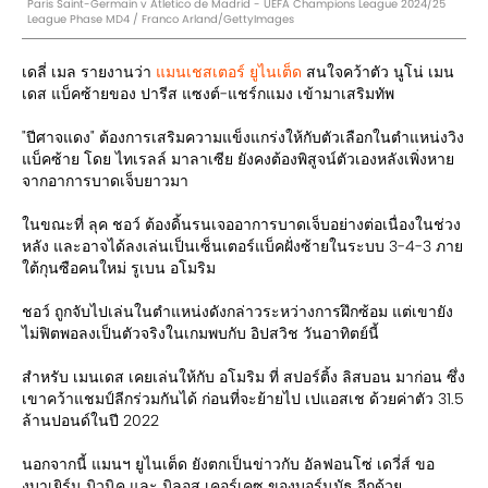
Paris Saint-Germain v Atletico de Madrid - UEFA Champions League 2024/25
League Phase MD4 / Franco Arland/GettyImages
เดลี่ เมล รายงานว่า
แมนเชสเตอร์ ยูไนเต็ด
สนใจคว้าตัว นูโน่ เมน
เดส แบ็คซ้ายของ ปารีส แซงต์-แชร์กแมง เข้ามาเสริมทัพ
"ปีศาจแดง" ต้องการเสริมความแข็งแกร่งให้กับตัวเลือกในตำแหน่งวิง
แบ็คซ้าย โดย ไทเรลล์ มาลาเซีย ยังคงต้องพิสูจน์ตัวเองหลังเพิ่งหาย
จากอาการบาดเจ็บยาวมา
ในขณะที่ ลุค ชอว์ ต้องดิ้นรนเจออาการบาดเจ็บอย่างต่อเนื่องในช่วง
หลัง และอาจได้ลงเล่นเป็นเซ็นเตอร์แบ็คฝั่งซ้ายในระบบ 3-4-3 ภาย
ใต้กุนซือคนใหม่ รูเบน อโมริม
ชอว์ ถูกจับไปเล่นในตำแหน่งดังกล่าวระหว่างการฝึกซ้อม แต่เขายัง
ไม่ฟิตพอลงเป็นตัวจริงในเกมพบกับ อิปสวิช วันอาทิตย์นี้
สำหรับ เมนเดส เคยเล่นให้กับ อโมริม ที่ สปอร์ติ้ง ลิสบอน มาก่อน ซึ่ง
เขาคว้าแชมป์ลีกร่วมกันได้ ก่อนที่จะย้ายไป เปแอสเช ด้วยค่าตัว 31.5
ล้านปอนด์ในปี 2022
นอกจากนี้ แมนฯ ยูไนเต็ด ยังตกเป็นข่าวกับ อัลฟอนโซ่ เดวี่ส์ ขอ
งบาเยิร์น มิวนิค และ มิลอส เคอร์เคซ ของบอร์นมัธ อีกด้วย