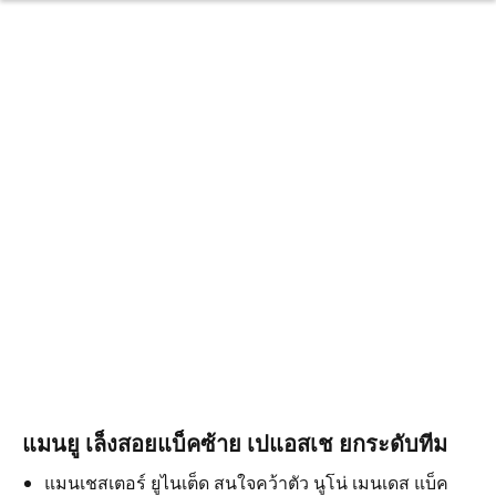
แมนยู เล็งสอยแบ็คซ้าย เปแอสเช ยกระดับทีม
แมนเชสเตอร์ ยูไนเต็ด สนใจคว้าตัว นูโน่ เมนเดส แบ็ค