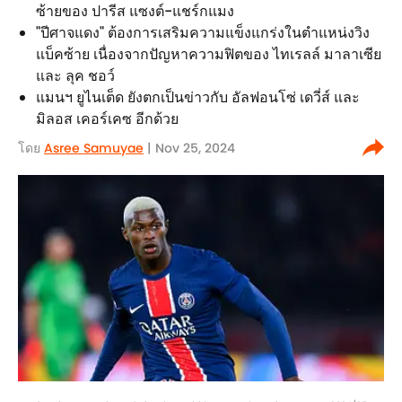
ซ้ายของ ปารีส แซงต์-แชร์กแมง
"ปีศาจแดง" ต้องการเสริมความแข็งแกร่งในตำแหน่งวิง
แบ็คซ้าย เนื่องจากปัญหาความฟิตของ ไทเรลล์ มาลาเซีย
และ ลุค ชอว์
แมนฯ ยูไนเต็ด ยังตกเป็นข่าวกับ อัลฟอนโซ่ เดวี่ส์ และ
มิลอส เคอร์เคซ อีกด้วย
โดย
Asree Samuyae
| Nov 25, 2024