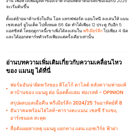
งาน เพื่อหวังเพิ่มมูลค่าของเจ้าตัวก่อนที่ตลาดนักเตะซัมเมอร์ปี 2025
จะเริ่มต้นขึ้น
ตั้งแต่ย้ายมาค้าแข้งในถิ่น โอล แทรฟฟอร์ด แอนโทนี ลงเล่นให้ แมน
เชสเตอร์ ยูไนเต็ด ไปทั้งหมด 86 นัด ทำได้เพียง 12 ประตู กับอีก 5
แอสซิสต์ โดยฤดูกาลนี้เขาเพิ่งได้ลงเล่นใน
พรีเมียร์ลีก
ไปเพียง 4 นัด
และได้ออกสตาร์ทตัวจริงเพียงแค่ครั้งเดียวเท่านั้น
อ่านบทความเพิ่มเติมเกี่ยวกับความเคลื่อนไหว
ของ แมนยู ได้ที่นี่
ฟอร์มอันน่าผิดหวังของ ดิโอโก้ ดาโลต์ หลังความพ่ายแพ้
•
คาบ้านของ แมนยู ต่อ น็อตติ้งแฮม ฟอเรสต์ - OPINION
สรุปผลบอลเมื่อคืน พรีเมียร์ลีก 2024/25 วันอาทิตย์ที่ 8
ธันวาคมพร้อมไฮไลท์-ตารางคะแนน: เชลซี รัวแซง,
•
อาร์เซนอล สะดุด
สื่อดังเผยสาเหตุ แมนยู แยกทาง แดน แอชเวิร์ธ ฟ้าผ่า
•