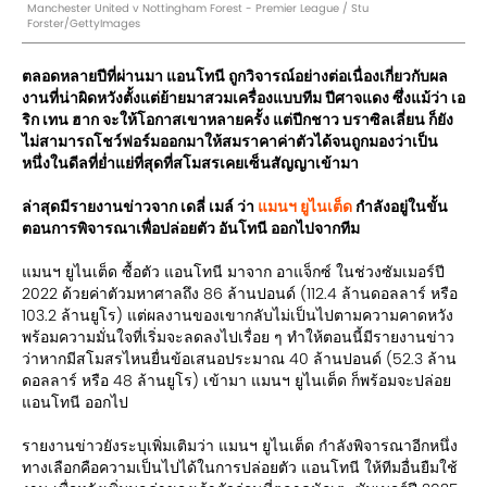
Manchester United v Nottingham Forest - Premier League / Stu
Forster/GettyImages
ตลอดหลายปีที่ผ่านมา แอนโทนี ถูกวิจารณ์อย่างต่อเนื่องเกี่ยวกับผล
งานที่น่าผิดหวังตั้งแต่ย้ายมาสวมเครื่องแบบทีม ปีศาจแดง ซึ่งแม้ว่า เอ
ริก เทน ฮาก จะให้โอกาสเขาหลายครั้ง แต่ปีกชาว บราซิลเลี่ยน ก็ยัง
ไม่สามารถโชว์ฟอร์มออกมาให้สมราคาค่าตัวได้จนถูกมองว่าเป็น
หนึ่งในดีลที่ย่ำแย่ที่สุดที่สโมสรเคยเซ็นสัญญาเข้ามา
ล่าสุดมีรายงานข่าวจาก เดลี่ เมล์ ว่า
แมนฯ ยูไนเต็ด
กำลังอยู่ในขั้น
ตอนการพิจารณาเพื่อปล่อยตัว อันโทนี ออกไปจากทีม
แมนฯ ยูไนเต็ด ซื้อตัว แอนโทนี มาจาก อาแจ็กซ์ ในช่วงซัมเมอร์ปี
2022 ด้วยค่าตัวมหาศาลถึง 86 ล้านปอนด์ (112.4 ล้านดอลลาร์ หรือ
103.2 ล้านยูโร) แต่ผลงานของเขากลับไม่เป็นไปตามความคาดหวัง
พร้อมความมั่นใจที่เริ่มจะลดลงไปเรื่อย ๆ ทำให้ตอนนี้มีรายงานข่าว
ว่าหากมีสโมสรไหนยื่นข้อเสนอประมาณ 40 ล้านปอนด์ (52.3 ล้าน
ดอลลาร์ หรือ 48 ล้านยูโร) เข้ามา แมนฯ ยูไนเต็ด ก็พร้อมจะปล่อย
แอนโทนี ออกไป
รายงานข่าวยังระบุเพิ่มเติมว่า แมนฯ ยูไนเต็ด กำลังพิจารณาอีกหนึ่ง
ทางเลือกคือความเป็นไปได้ในการปล่อยตัว แอนโทนี ให้ทีมอื่นยืมใช้