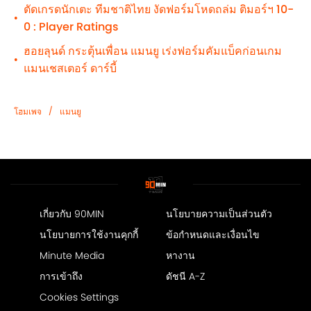
ตัดเกรดนักเตะ ทีมชาติไทย งัดฟอร์มโหดถล่ม ติมอร์ฯ 10-
•
0 : Player Ratings
ฮอยลุนด์ กระตุ้นเพื่อน แมนยู เร่งฟอร์มคัมแบ็คก่อนเกม
•
แมนเชสเตอร์ ดาร์บี้
/
โฮมเพจ
แมนยู
เกี่ยวกับ 90MIN
นโยบายความเป็นส่วนตัว
นโยบายการใช้งานคุกกี้
ข้อกำหนดและเงื่อนไข
Minute Media
หางาน
การเข้าถึง
ดัชนี A-Z
Cookies Settings