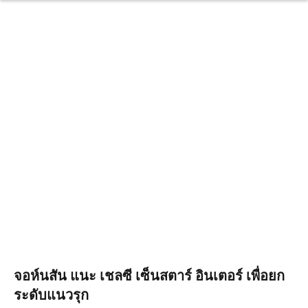
จอห์นสัน แนะ เชลซี เซ็นสตาร์ อินเตอร์ เพื่อยก
ระดับแนวรุก