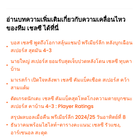
อ่านบทความเพิ่มเติมเกี่ยวกับความเคลื่อนไหว
ของทีม เชลซี ได้ที่นี่
บอส เชลซี พูดถึงโอกาสลุ้นแชมป์ พรีเมียร์ลีก หลังบุกเฉือน
•
สเปอร์ส สุดมัน 4-3
นายใหญ่ สเปอร์ส ยอมรับสุดเจ็บปวดหลังโดน เชลซี ทุบคา
•
บ้าน
มาเรสก้า เปิดใจหลังพา เชลซี คัมแบ็คเชือด สเปอร์ส คว้า
•
สามแต้ม
ตัดเกรดนักเตะ เชลซี คัมแบ็คสุดโหดโกงความตายบุกชนะ
•
สเปอร์ส คาบ้าน 4-3 : Player Ratings
สรุปผลบอลเมื่อคืน พรีเมียร์ลีก 2024/25 วันอาทิตย์ที่ 8
ธันวาคมพร้อมไฮไลท์-ตารางคะแนน: เชลซี รัวแซง,
•
อาร์เซนอล สะดุด