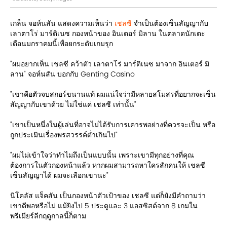
เกล็น จอห์นสัน แสดงความเห็นว่า
เชลซี
จำเป็นต้องเซ็นสัญญากับ
เลาตาโร่ มาร์ติเนซ กองหน้าของ อินเตอร์ มิลาน ในตลาดนักเตะ
เดือนมกราคมนี้เพื่อยกระดับเกมรุก
"ผมอยากเห็น เชลซี คว้าตัว เลาตาโร่ มาร์ติเนซ มาจาก อินเตอร์ มิ
ลาน" จอห์นสัน บอกกับ Genting Casino
"เขาคือตัวจบสกอร์ขนานแท้ ผมแน่ใจว่ามีหลายสโมสรที่อยากจะเซ็น
สัญญากับเขาด้วย ไม่ใช่แค่ เชลซี เท่านั้น"
"เขาเป็นหนึ่งในผู้เล่นที่อาจไม่ได้รับการเคารพอย่างที่ควรจะเป็น หรือ
ถูกประเมินเรื่องพรสวรรค์ต่ำเกินไป"
"ผมไม่เข้าใจว่าทำไมถึงเป็นแบบนั้น เพราะเขามีทุกอย่างที่คุณ
ต้องการในตัวกองหน้าแล้ว หากผมสามารถหาใครสักคนให้ เชลซี
เซ็นสัญญาได้ ผมจะเลือกเขานะ"
นิโคลัส แจ็คสัน เป็นกองหน้าตัวเป้าของ เชลซี แต่ก็ยังมีคำถามว่า
เขาดีพอหรือไม่ แม้ยิงไป 5 ประตูและ 3 แอสซิสต์จาก 8 เกมใน
พรีเมียร์ลีกฤดูกาลนี้ก็ตาม