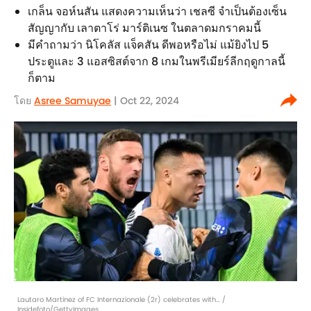
เกล็น จอห์นสัน แสดงความเห็นว่า เชลซี จำเป็นต้องเซ็น
สัญญากับ เลาตาโร่ มาร์ติเนซ ในตลาดมกราคมนี้
มีคำถามว่า นิโคลัส แจ็คสัน ดีพอหรือไม่ แม้ยิงไป 5
ประตูและ 3 แอสซิสต์จาก 8 เกมในพรีเมียร์ลีกฤดูกาลนี้
ก็ตาม
โดย
Asree Samuyae
| Oct 22, 2024
Lautaro Martinez of FC Internazionale (2r) celebrates with... /
Insidefoto/GettyImages