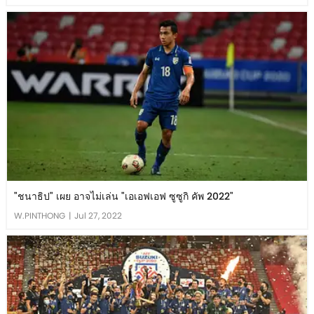
"ชนาธิป" เผย อาจไม่เล่น "เอเอฟเอฟ ซูซูกิ คัพ 2022"
W.PINTHONG
|
Jul 27, 2022