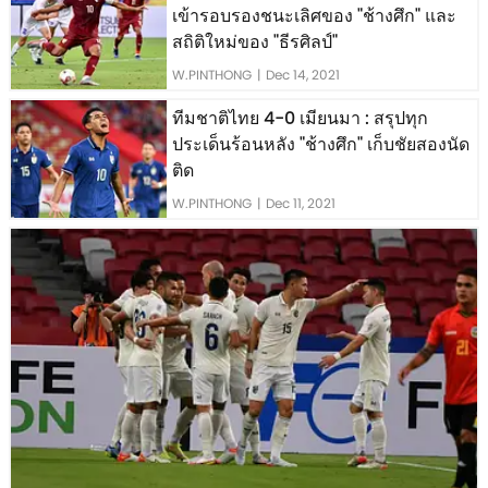
เข้ารอบรองชนะเลิศของ "ช้างศึก" และ
สถิติใหม่ของ "ธีรศิลป์"
W.PINTHONG
|
Dec 14, 2021
ทีมชาติไทย 4-0 เมียนมา : สรุปทุก
ประเด็นร้อนหลัง "ช้างศึก" เก็บชัยสองนัด
ติด
W.PINTHONG
|
Dec 11, 2021