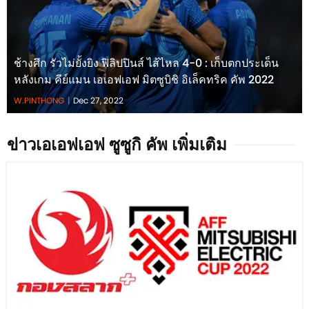
ช้างศึก รัวไม่ยั้งยิง ฟิลิปปินส์ ไส้ไหล 4-0 : เก็บตกประเด็น
หลังเกม คีย์แมน เอเอฟเอฟ มิตซูบิชิ อิเล็คทริค คัพ 2022
W.PINTHONG
|
Dec 27, 2022
ข่าวเอเอฟเอฟ ซูซูกิ คัพ เพิ่มเติม