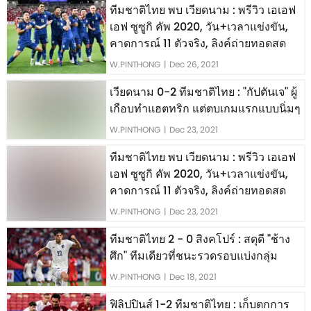
ทีมชาติไทย พบ เวียดนาม : พรีวิว เอเอฟ
เอฟ ซูซูกิ คัพ 2020, วัน+เวลาแข่งขัน,
คาดการณ์ 11 ตัวจริง, ลิงค์ถ่ายทอดสด
W.PINTHONG
|
Dec 26, 2021
เวียดนาม 0-2 ทีมชาติไทย : "กัปตันเจ" ผู้
เกือบทำแฮตทริก แต่ตบเกมแรกแบบนิ่มๆ
W.PINTHONG
|
Dec 23, 2021
ทีมชาติไทย พบ เวียดนาม : พรีวิว เอเอฟ
เอฟ ซูซูกิ คัพ 2020, วัน+เวลาแข่งขัน,
คาดการณ์ 11 ตัวจริง, ลิงค์ถ่ายทอดสด
W.PINTHONG
|
Dec 23, 2021
ทีมชาติไทย 2 - 0 สิงคโปร์ : สดุดี "ช้าง
ศึก" ทีมเดียวที่ชนะรวดรอบแบ่งกลุ่ม
W.PINTHONG
|
Dec 18, 2021
ฟิลิปปินส์ 1-2 ทีมชาติไทย : เก็บตกการ