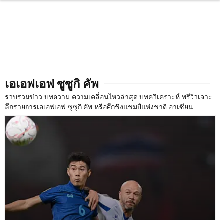
เอเอฟเอฟ ซูซูกิ คัพ
รวบรวมข่าว บทความ ความเคลื่อนไหวล่าสุด บทควิเคราะห์ พรีวิวเจาะ
ลึกรายการเอเอฟเอฟ ซูซูกิ คัพ หรือศึกชิงแชมป์แห่งชาติ อาเซียน