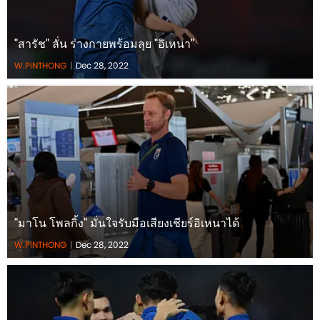
"สารัช" ลั่น ร่างกายพร้อมลุย "อิเหนา"
W.PINTHONG
|
Dec 28, 2022
"มาโน โพลกิ้ง" มั่นใจรับมือเสียงเชียร์อิเหนาได้
W.PINTHONG
|
Dec 28, 2022