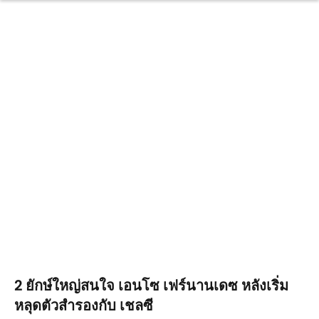
2 ยักษ์ใหญ่สนใจ เอนโซ เฟร์นานเดซ หลังเริ่ม
หลุดตัวสำรองกับ เชลซี