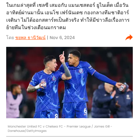
ในเกมล่าสุดที่ เชลซี เสมอกับ แมนเชสตอร์ ยูไนเต็ด เมื่อวัน
อาทิตย์ผ่านมานั้น เอนโซ เฟร์นันเดซ กองกลางทีมชาติอาร์
เจตินา ไม่ได้ออกสตาร์ทเป็นตัวจริง ทำให้มีข่าวลือเรื่องการ
ย้ายทีมในช่วงเดือนมกราคม
โดย
ชยพล ธานีวัฒน์
| Nov 6, 2024
Manchester United FC v Chelsea FC - Premier League / James Gill -
Danehouse/GettyImages