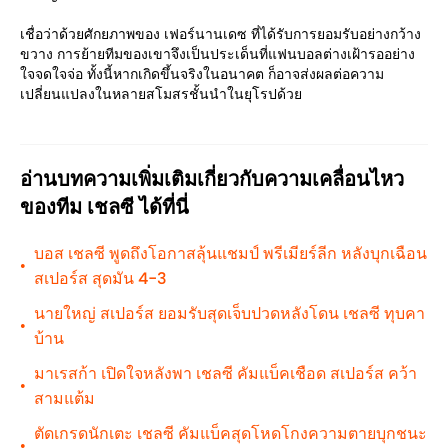
เชื่อว่าด้วยศักยภาพของ เฟอร์นานเดซ ที่ได้รับการยอมรับอย่างกว้าง
ขวาง การย้ายทีมของเขาจึงเป็นประเด็นที่แฟนบอลต่างเฝ้ารออย่าง
ใจจดใจจ่อ ทั้งนี้หากเกิดขึ้นจริงในอนาคต ก็อาจส่งผลต่อความ
เปลี่ยนแปลงในหลายสโมสรชั้นนำในยุโรปด้วย
อ่านบทความเพิ่มเติมเกี่ยวกับความเคลื่อนไหว
ของทีม เชลซี ได้ที่นี่
บอส เชลซี พูดถึงโอกาสลุ้นแชมป์ พรีเมียร์ลีก หลังบุกเฉือน
•
สเปอร์ส สุดมัน 4-3
นายใหญ่ สเปอร์ส ยอมรับสุดเจ็บปวดหลังโดน เชลซี ทุบคา
•
บ้าน
มาเรสก้า เปิดใจหลังพา เชลซี คัมแบ็คเชือด สเปอร์ส คว้า
•
สามแต้ม
ตัดเกรดนักเตะ เชลซี คัมแบ็คสุดโหดโกงความตายบุกชนะ
•