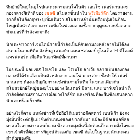
ทีมยักษ์ใหญ่ในยุโรปแสดงความสนใจในตัว เอนโซ เฟอร์นานเดซ
กองกลางฝีเท้าดีของ
เชลซี
สโมสรชั้นนำใน
พรีเมียร์ลีก
โดยรายงาน
จากสื่อในอังกฤษระบุเพิ่มเติมว่า สโมสรเหล่านั้นพร้อมทุ่มเงินก้อน
ใหญ่เพื่อนำตัวเขามาร่วมทีมในช่วงตลาดซื้อขายฤดูหนาวหรือตลาด
ซัมเมอร์ที่กำลังจะมาถึง
นักเตะชาวอาร์เจนไตน์รายนี้กำลังเป็นที่จับตามองหลังจากไม่ได้ลง
สนามในเกมที่ทีม สิงห์บลู เสมอกับ แมนเชสเตอร์ ยูไนเต็ด 1-1 ที่โอลด์
แทรฟฟอร์ด เมื่อคืนวันอาทิตย์ที่ผ่านมา
ในขณะนี้ มอยเซส ไคเซโด และ โรเมโอ ลาเวีย กลายเป็นสองกอง
กลางที่ได้รับเลือกเป็นตัวหลักจาก เอนโซ มาเรสกา ซึ่งทำให้ เฟอร์
นานเดซ ต้องเผชิญกับการแข่งขันภายในทีม ในขณะเดียวกัน
สโมสรยักษ์ใหญ่ของยุโรปอย่าง อินเตอร์ มิลาน และ บาร์เซโลน่า ก็
กำลังติดตามสถานการณ์อย่างใกล้ชิด และพร้อมที่จะยื่นข้อเสนอหาก
นักเตะพร้อมย้ายทีม
อย่างไรก็ตาม แหล่งข่าวที่เชื่อถือได้เผยว่าอดีตสตาร์ เบนฟิก้า ยังคง
มุ่งมั่นที่จะต่อสู้แย่งชิงตำแหน่งของเขากลับมา แม้จะมีข้อเสนอที่ล่อ
ตาล่อใจจากต่างแดนก็ตาม ซึ่งความมุ่งมั่นนี้สะท้อนถึงความตั้งใจของ
เขาเจ้าตัวที่ต้องการพิสูจน์ตัวเองกับ เชลซี ต่อไปในฐานะนักเตะคน
สำคัญของทีม