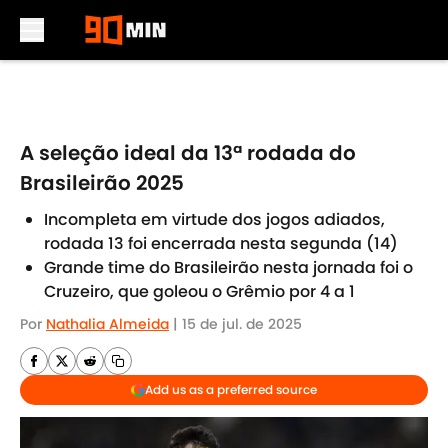
Skip to main content
A seleção ideal da 13ª rodada do
Brasileirão 2025
Incompleta em virtude dos jogos adiados,
rodada 13 foi encerrada nesta segunda (14)
Grande time do Brasileirão nesta jornada foi o
Cruzeiro, que goleou o Grêmio por 4 a 1
Por
Nathalia Almeida
|
15 de jul. de 2025
Add us as a preferred source