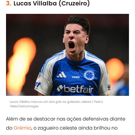
3.
Lucas Villalba (Cruzeiro)
Lucas Villalba marcou um dos gols na goleada celeste | Pedro
Vilela/GettyImages
Além de se destacar nas ações defensivas diante
do
Grêmio
, o zagueiro celeste ainda brilhou no