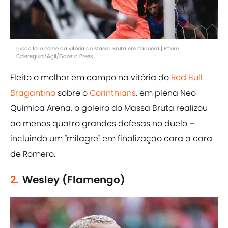
Lucão foi o nome da vitória do Massa Bruta em Itaquera | Ettore
Chiereguini/Agif/Gazeta Press
Eleito o melhor em campo na vitória do
Red Bull
Bragantino
sobre o
Corinthians
, em plena Neo
Química Arena, o goleiro do Massa Bruta realizou
ao menos quatro grandes defesas no duelo –
incluindo um "milagre" em finalização cara a cara
de Romero.
2.
Wesley (Flamengo)