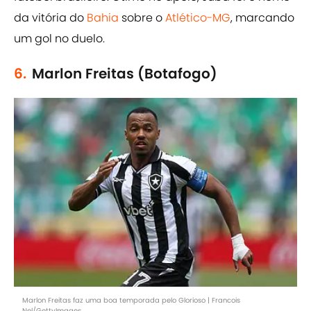
da vitória do
Bahia
sobre o
Atlético-MG
, marcando
um gol no duelo.
6.
Marlon Freitas (Botafogo)
Marlon Freitas faz uma boa temporada pelo Glorioso | Francois
Nel/GettyImages